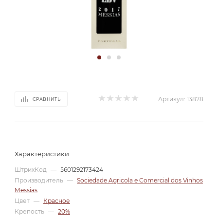
Артикул:
13878
СРАВНИТЬ
Характеристики
ШтрихКод
—
5601292173424
Производитель
—
Sociedade Agricola e Comercial dos Vinhos
Messias
Цвет
—
Красное
Крепость
—
20%