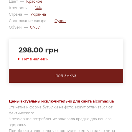
Цвет
—
Красное
Крепость
—
14%
Страна
—
Украина
Содержание сахара
—
Сухое
Объем
—
0.75 л
298.00
грн
Нет в наличии
ПОД ЗАКАЗ
Цены актуальны исключительно для сайта alcomag.ua
Этикетка и форма бутылки на фото, могут отличаться от
фактического.
Чрезмерное потребление алкоголя вредно для вашего
здоровья.
Приобрести алкогольную продукцию могут только лица,