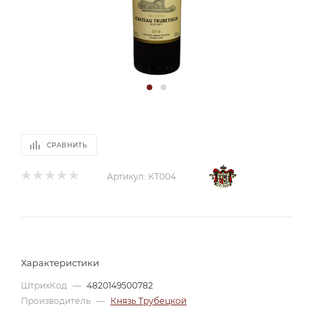
СРАВНИТЬ
Артикул:
КТ004
Характеристики
ШтрихКод
—
4820149500782
Производитель
—
Князь Трубецкой