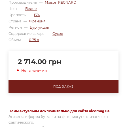
Производитель
—
Maison REGNARD
Цвет
—
Белое
Крепость
—
13%
Страна
—
Франция
Регион
—
Бургундия
Содержание сахара
—
Сухое
Объем
—
0.75 л
2 714.00
грн
Нет в наличии
ПОД ЗАКАЗ
Цены актуальны исключительно для сайта alcomag.ua
Этикетка и форма бутылки на фото, могут отличаться от
фактического.