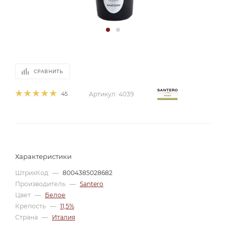
СРАВНИТЬ
45
Артикул:
4039
Характеристики
ШтрихКод
—
8004385028682
Производитель
—
Santero
Цвет
—
Белое
Крепость
—
11,5%
Страна
—
Италия