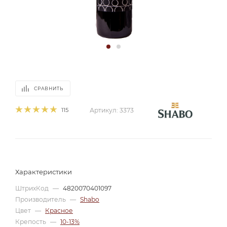
СРАВНИТЬ
115
Артикул:
3373
Характеристики
ШтрихКод
—
4820070401097
Производитель
—
Shabo
Цвет
—
Красное
Крепость
—
10-13%