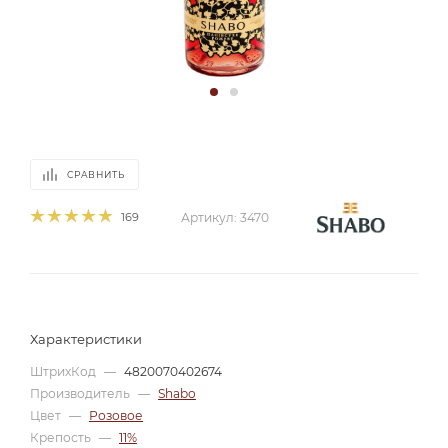
СРАВНИТЬ
169
Артикул:
3470
Характеристики
ШтрихКод
—
4820070402674
Производитель
—
Shabo
Цвет
—
Розовое
Крепость
—
11%