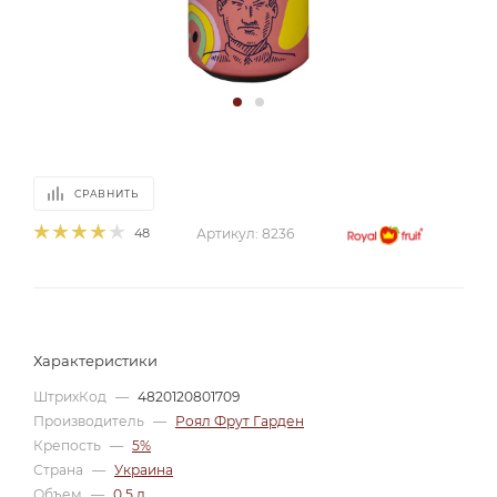
СРАВНИТЬ
48
Артикул:
8236
Характеристики
ШтрихКод
—
4820120801709
Производитель
—
Роял Фрут Гарден
Крепость
—
5%
Страна
—
Украина
Объем
—
0.5 л