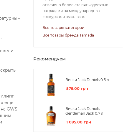
отмечено более ста пятьюдесятью
наградами на международных
конкурсах и выставках.
ературным
Все товары категории
Все товары бренда Tamada
ь
 ввели
Рекомендуем
аскрыть
Виски Jack Daniels 0.5 л
579.00
грн
Филипп
, а ещё
Виски Jack Daniels
вина GWS
Gentleman Jack 0.7 л
айшим
м
1 095.00
грн