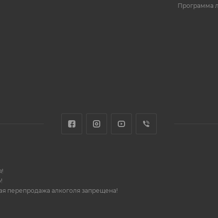
Программа 
!
!
шая перепродажа алкоголя запрещена!