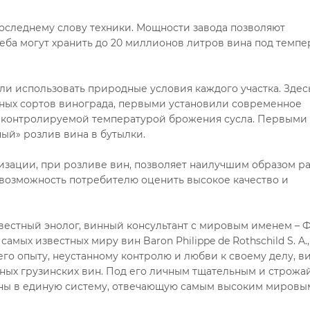
последнему слову техники. Мощности завода позволяют
реба могут хранить до 20 миллионов литров вина под темп
али использовать природные условия каждого участка. Здес
ных сортов винограда, первыми установили современное
с контролируемой температурой брожения сусла. Первыми
ный» розлив вина в бутылки.
зации, при розливе вин, позволяет наилучшим образом р
 возможность потребителю оценить высокое качество и
вестный энолог, винный консультант с мировым именем – 
амых известных миру вин Baron Philippe de Rothschild S. A.
его опыту, неустанному контролю и любви к своему делу, 
анных грузинских вин. Под его личным тщательным и строж
ены в единую систему, отвечающую самым высоким мировы