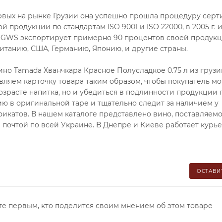
ервых на рынке Грузии она успешно прошла процедуру сер
родукции по стандартам ISO 9001 и ISO 22000, в 2005 г. и 
я GWS экспортирует примерно 90 процентов своей продукц
ританию, США, Германию, Японию, и другие страны.
но Tamada Хванчкара Красное Полусладкое 0.75 л из грузи
вляем карточку товара таким образом, чтобы покупатель мо
озрасте напитка, но и убедиться в подлинности продукции 
ю в оригинальной таре и тщательно следит за наличием у
икатов. В нашем каталоге представлено вино, поставляем
почтой по всей Украине. В Днепре и Киеве работает курь
ОСТАВИ
те первым, кто поделится своим мнением об этом товаре