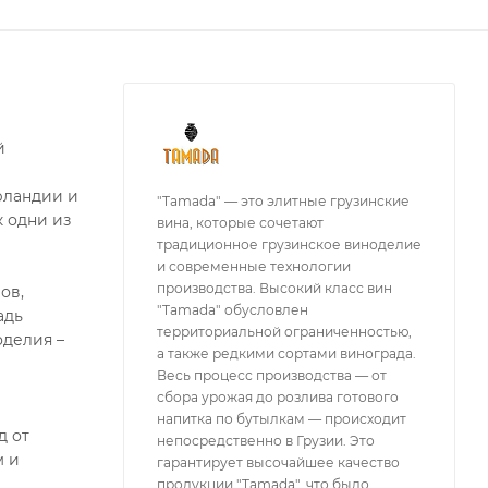
й
рландии и
"Tamada" — это элитные грузинские
к одни из
вина, которые сочетают
традиционное грузинское виноделие
и современные технологии
производства. Высокий класс вин
ов,
"Tamada" обусловлен
адь
территориальной ограниченностью,
оделия –
а также редкими сортами винограда.
Весь процесс производства — от
сбора урожая до розлива готового
напитка по бутылкам — происходит
д от
непосредственно в Грузии. Это
м и
гарантирует высочайшее качество
продукции "Tamada", что было