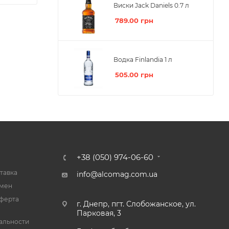
Виски Jack Daniels 0.7 л
789.00
грн
Водка Finlandia 1 л
505.00
грн
+38 (050) 974-06-60
тавка
info@alcomag.com.ua
бмен
ферта
г. Днепр, пгт. Слобожанское, ул.
Парковая, 3
альности