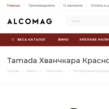
Главная
Производители
О магазине
Оплата и 
ВЕСЬ КАТАЛОГ
ВИНО
КРЕПКИЕ НАПИ
Tamada Хванчкара Красно
—
—
—
Главная
Вино
Тихое вино
Tamada Хванчкара Кра