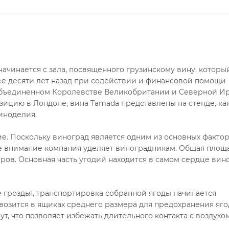
ачинается с зала, посвященного грузинскому вину, которы
лее десяти лет назад при содействии и финансовой помощи
в Объединенном Королевстве Великобритании и Северной И
зицию в Лондоне, вина Tamada представлены на стенде, ка
иноделия.
е. Поскольку виноград является одним из основных фактор
ое внимание компания уделяет виноградникам. Общая площ
ров. Основная часть угодий находится в самом сердце вин
гроздья, транспортировка собранной ягоды начинается
озится в ящиках среднего размера для предохранения яго
ут, что позволяет избежать длительного контакта с воздухо