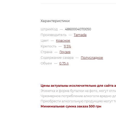
Характеристики
ШтрихКод
—
4860004070050
Производитель
—
Tamada
Цвет
—
Красное
Крепость
—
11,5%
Страна
—
Грузия
Содержание сахара
—
Полусладкое
Объем
—
0.75 л
Цены актуальны исключительно для сайта a
Этикетка и форма бутылки на фото, могут отл
Чрезмерное потребление алкоголя вредно дл
Приобрести алкогольную продукцию могут то
Минимальная сумма заказа 500 грн