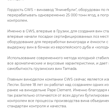
Гордость GWS – винзавод "Ачинебули", оборудован по 
перерабатывать одновременно 25 000 тонн ягод, а пог
контролем.
Именно в GWS, впервые в Грузии, для создания вин ст
впервые начали посадки сертифицированных лоз мест
оборудование для переработки винограда и ёмкости 
выдержку вин в бочках из европейского дуба и «холод
Использование современного метода холодной стабили
все ароматические и вкусовые характеристики, и дает
самобытность грузинских вин Tamada.
Главным виноделом компании GWS сейчас является из
Леспи. Более 18 лет он работал над созданием одних из с
ранее на винодельне Pape Clement. Именно благодаря 
так разительно отличаются от всех других бутилиров
контролем все процессы производства вина объедин
стандартам контроля и качества.