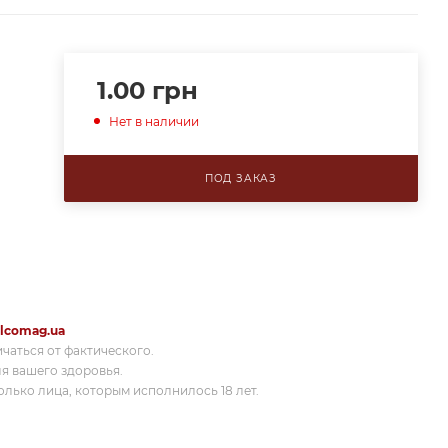
1.00
грн
Нет в наличии
ПОД ЗАКАЗ
lcomag.ua
ичаться от фактического.
я вашего здоровья.
лько лица, которым исполнилось 18 лет.