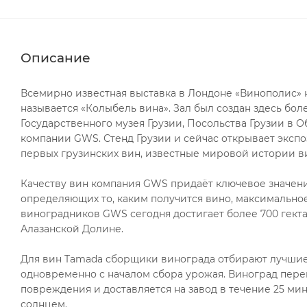
Описание
Всемирно известная выставка в Лондоне «Винополис» н
называется «Колыбель вина». Зал был создан здесь бо
Государственного музея Грузии, Посольства Грузии 
компании GWS. Стенд Грузии и сейчас открывает экспо
первых грузинских вин, известные мировой истории в
Качеству вин компания GWS придаёт ключевое значени
определяющих то, каким получится вино, максимальн
виноградников GWS сегодня достигает более 700 гекта
Алазанской Долине.
Для вин Tamada сборщики винограда отбирают лучшие 
одновременно с началом сбора урожая. Виноград перев
повреждения и доставляется на завод в течение 25 мин
солнцем.