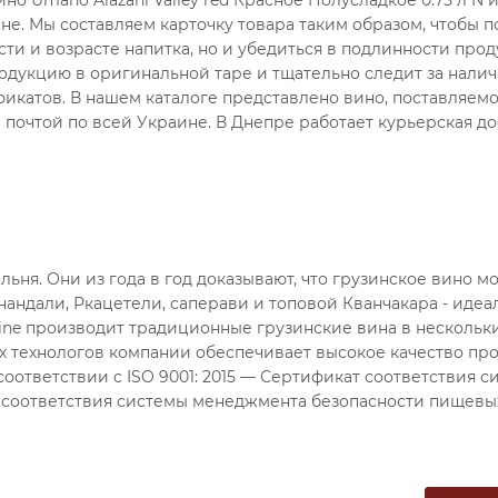
не. Мы составляем карточку товара таким образом, чтобы п
сти и возрасте напитка, но и убедиться в подлинности про
одукцию в оригинальной таре и тщательно следит за налич
икатов. В нашем каталоге представлено вино, поставляем
почтой по всей Украине. В Днепре работает курьерская до
ьня. Они из года в год доказывают, что грузинское вино м
нандали, Ркацетели, саперави и топовой Кванчакара - идеа
ine производит традиционные грузинские вина в нескольк
 технологов компании обеспечивает высокое качество пр
оответствии с ISO 9001: 2015 — Сертификат соответствия с
т соответствия системы менеджмента безопасности пищевы