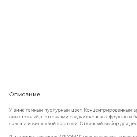
Описание
У вина темный пурпурный цвет. Концентрированный ар
вина томный, с оттенками сладких красных фруктов и 
граната и вишневой косточки. Отличный выбор для дес
В интернет-магазине АЛКОМАГ можно заказать тихое вин