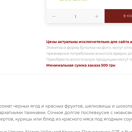
В К
Цены актуальны исключительно для сайта a
Этикетка и форма бутылки на фото, могут отл
Чрезмерное потребление алкоголя вредно дл
Приобрести алкогольную продукцию могут то
Минимальная сумма заказа 500 грн
омат черных ягод и красных фруктов, шелковицы и шокола
бархатными танинами. Сочное долгое послевкусие с нюанса
ертов, курицы или блюд из красного мяса под ягодным соу
о Umano Alazani Valley red Красное Полусладкое 0.75 л N 