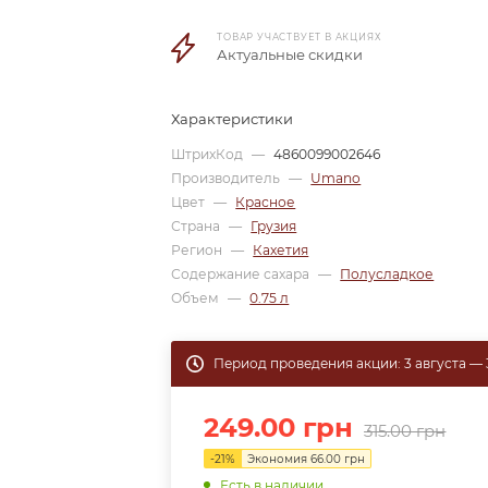
ТОВАР УЧАСТВУЕТ В АКЦИЯХ
Актуальные скидки
Характеристики
ШтрихКод
—
4860099002646
Производитель
—
Umano
Цвет
—
Красное
Страна
—
Грузия
Регион
—
Кахетия
Содержание сахара
—
Полусладкое
Объем
—
0.75 л
Период проведения акции: 3 августа — 3
249.00
грн
315.00
грн
-
21
%
Экономия
66.00
грн
Есть в наличии