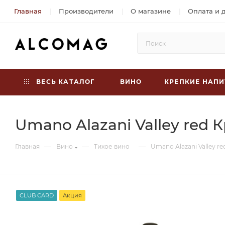
Главная
Производители
О магазине
Оплата и 
ВЕСЬ КАТАЛОГ
ВИНО
КРЕПКИЕ НАПИ
Umano Alazani Valley red
—
—
—
Главная
Вино
Тихое вино
Umano Alazani Valley 
CLUB CARD
Акция