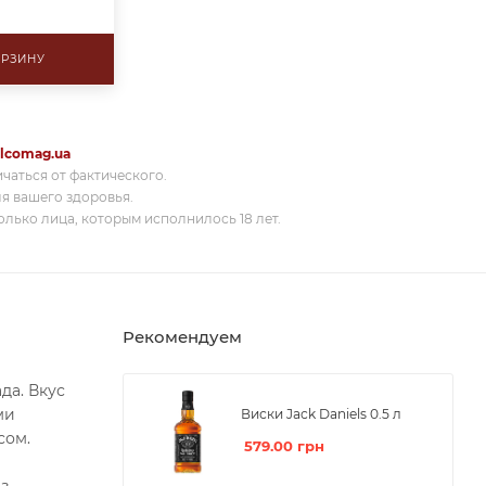
ОРЗИНУ
lcomag.ua
ичаться от фактического.
я вашего здоровья.
лько лица, которым исполнилось 18 лет.
Рекомендуем
да. Вкус
ми
Виски Jack Daniels 0.5 л
сом.
579.00
грн
из