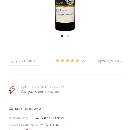
22
Артикул:
14021
СРАВНИТЬ
ТОВАР УЧАСТВУЕТ В АКЦИЯХ
Актуальные скидки
Характеристики
ШтрихКод
—
4860099002639
Производитель
—
Umano