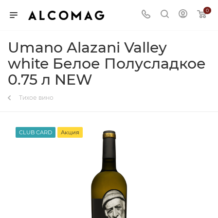
0
Umano Alazani Valley
white Белое Полусладкое
0.75 л NEW
Тихое вино
CLUB CARD
Акция