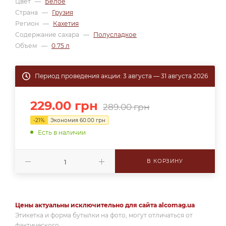
Цвет
—
Белое
Страна
—
Грузия
Регион
—
Кахетия
Содержание сахара
—
Полусладкое
Объем
—
0.75 л
Период проведения акции: 3 августа — 31 августа 2026
229.00
грн
289.00
грн
-
21
%
Экономия
60.00
грн
Есть в наличии
В КОРЗИНУ
Цены актуальны исключительно для сайта alcomag.ua
Этикетка и форма бутылки на фото, могут отличаться от
фактического.