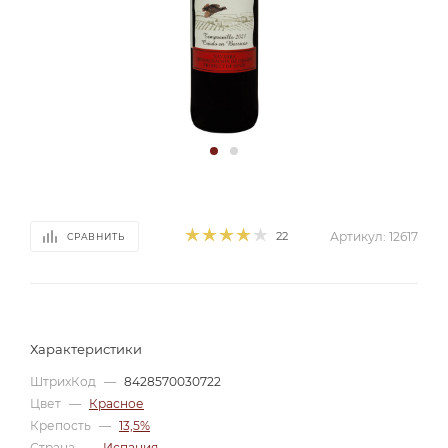
22
Артикул:
12617
СРАВНИТЬ
Характеристики
ШтрихКод
—
8428570030722
Цвет
—
Красное
Крепость
—
13,5%
Страна
—
Испания