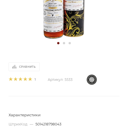
СРАВНИТЬ
1
Артикул:
5533
Характеристики
ШтрихКод
—
5014218798043