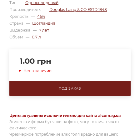
Тип
—
Односолодовый
Производитель
—
Douglas Laing & CO ESTD 1948
Крепость
—
46%
Страна
—
Шотландия
Выдержка
—
7 лет
Объем
—
0.7 л
1.00
грн
Нет в наличии
ПОД ЗАКАЗ
Цены актуальны исключительно для сайта alcomag.ua
Этикетка и форма бутылки на фото, могут отличаться от
фактического.
Чрезмерное потребление алкоголя вредно для вашего