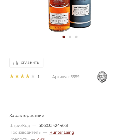
СРАВНИТЬ
1
Артикул:
5559
Характеристики
ШтрихКод
—
5060354244661
Производитель
—
Hunter Laing
Крепость
—
48%