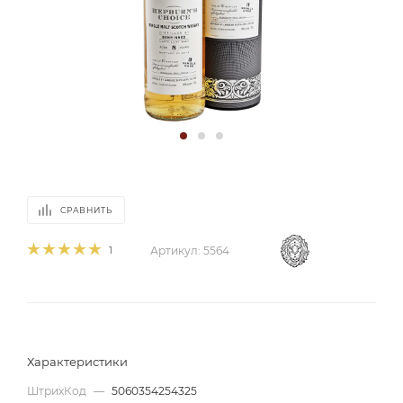
СРАВНИТЬ
1
Артикул:
5564
Характеристики
ШтрихКод
—
5060354254325