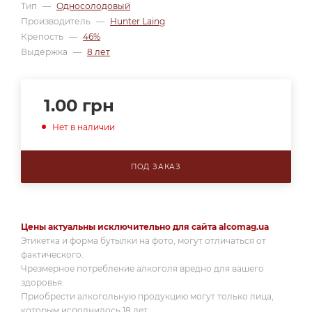
Тип
—
Односолодовый
Производитель
—
Hunter Laing
Крепость
—
46%
Выдержка
—
8 лет
1.00
грн
Нет в наличии
ПОД ЗАКАЗ
Цены актуальны исключительно для сайта alcomag.ua
Этикетка и форма бутылки на фото, могут отличаться от
фактического.
Чрезмерное потребление алкоголя вредно для вашего
здоровья.
Приобрести алкогольную продукцию могут только лица,
которым исполнилось 18 лет.