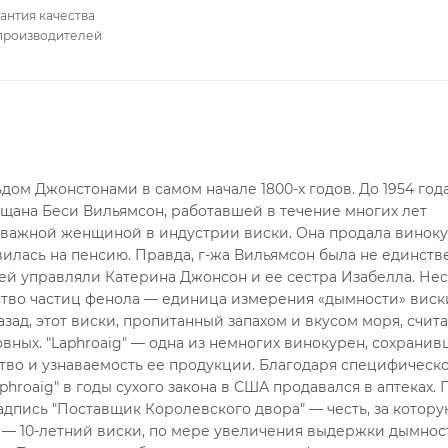
антия качества
производителей
дом Джонстонами в самом начале 1800-х годов. До 1954 год
ещана Беси Вильямсон, работавшей в течение многих лет
й важной женщиной в индустрии виски. Она продала винок
правилась на пенсию. Правда, г-жа Вильямсон была не единст
й управляли Катерина Джонсон и ее сестра Изабелла. Нес
ство частиц фенола — единица измерения «дымности» виск
азад, этот виски, пропитанный запахом и вкусом моря, счит
вных. "Laphroaig" — одна из немногих винокурен, сохранив
тво и узнаваемость ее продукции. Благодаря специфическ
hroaig" в годы сухого закона в США продавался в аптеках.
надпись "Поставщик Королевского двора" — честь, за котор
 — 10-летний виски, по мере увеличения выдержки дымност