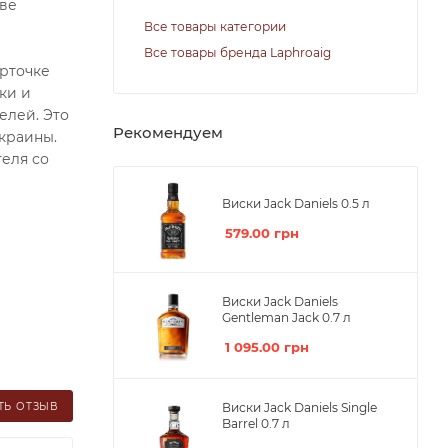
иве
Все товары категории
Все товары бренда Laphroaig
арточке
ки и
елей. Это
Рекомендуем
краины.
еля со
Виски Jack Daniels 0.5 л
579.00
грн
Виски Jack Daniels
Gentleman Jack 0.7 л
1 095.00
грн
ТЬ ОТЗЫВ
Виски Jack Daniels Single
Barrel 0.7 л