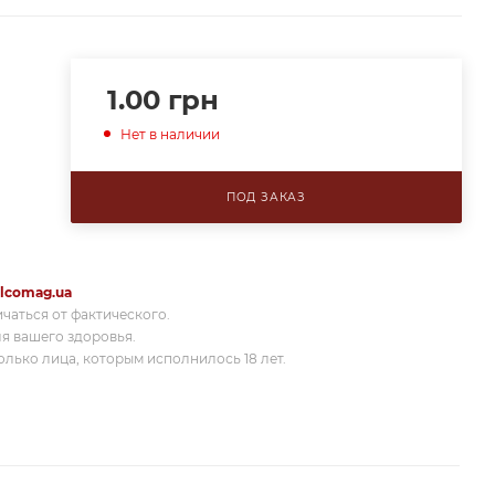
1.00
грн
Нет в наличии
ПОД ЗАКАЗ
lcomag.ua
ичаться от фактического.
я вашего здоровья.
лько лица, которым исполнилось 18 лет.