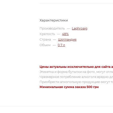
Характеристики
Производитель
—
Laphroaig
Крепость
—
48%
Страна
—
Шотландия
Объем
—
0.7 л
Цены актуальны исключительно для сайта a
Этикетка и форма бутылки на фото, могут отл
Чрезмерное потребление алкоголя вредно дл
Приобрести алкогольную продукцию могут то
Минимальная сумма заказа 500 грн