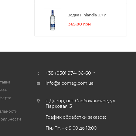
Водка Finlandia 0.7 л
365.00
грн
+38 (050) 974-06-60
тавка
info@alcomag.com.ua
бмен
ферта
г. Днепр, пгт. Слобожанское, ул.
Парковая, 3
альности
График обработки заказов:
лояльности
Пн.-Пт. – с 9:00 до 18:00