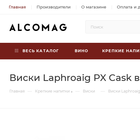
Главная
Производители
О магазине
Оплата и 
ВЕСЬ КАТАЛОГ
ВИНО
КРЕПКИЕ НАПИ
Виски Laphroaig PX Cask в 
—
—
—
Главная
Крепкие напитки
Виски
Виски Laphroaig