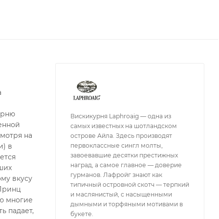
а
урню
Вискикурня Laphroaig — одна из
венной
самых известных на шотландском
мотря на
острове Айла. Здесь производят
первоклассные сингл молты,
и) в
завоевавшие десятки престижных
ается
наград, а самое главное — доверие
ших
гурманов. Лафройг знают как
ому вкусу
типичный островной скотч — терпкий
 Принц
и маслянистый, с насыщенными
ую многие
дымными и торфяными мотивами в
ь падает,
букете.