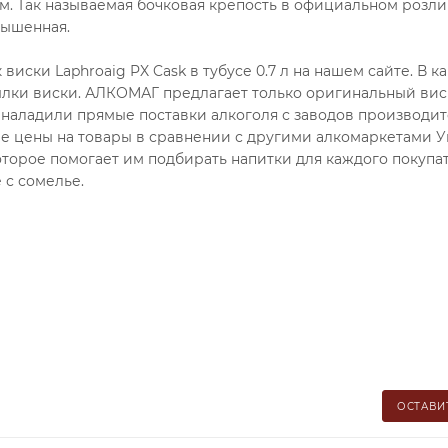
м. Так называемая бочковая крепость в официальном розл
вышенная.
ски Laphroaig PX Cask в тубусе 0.7 л на нашем сайте. В к
ылки виски. АЛКОМАГ предлагает только оригинальный вис
наладили прямые поставки алкоголя с заводов производит
ие цены на товары в сравнении с другими алкомаркетами У
торое помогает им подбирать напитки для каждого покупат
 с сомелье.
ОСТАВИ