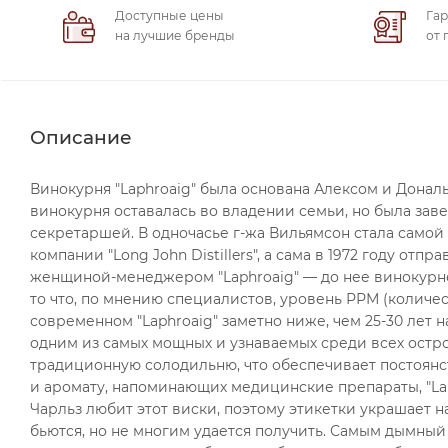
Доступные цены
Гар
на лучшие бренды
от 
Описание
Винокурня "Laphroaig" была основана Алексом и Дональ
винокурня оставалась во владении семьи, но была зав
секретаршей. В одночасье г-жа Вильямсон стала само
компании "Long John Distillers", а сама в 1972 году от
женщиной-менеджером "Laphroaig" — до нее винокурне
то что, по мнению специалистов, уровень РРМ (количе
современном "Laphroaig" заметно ниже, чем 25-30 лет н
одним из самых мощных и узнаваемых среди всех остро
традиционную солодильню, что обеспечивает постоянс
и аромату, напоминающих медицинские препараты, "Lap
Чарльз любит этот виски, поэтому этикетки украшает 
бьются, но не многим удается получить. Самым дымный