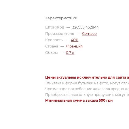
Характеристики
ШтрихКод
—
3269551452844
Производитель
—
Gemaco
Крепость
—
40%
Страна
—
Франция
Объем
—
0.7 л
Цены актуальны исключительно для сайта a
Этикетка и форма бутылки на фото, могут отл
Чрезмерное потребление алкоголя вредно дл
Приобрести алкогольную продукцию могут то
Минимальная сумма заказа 500 грн