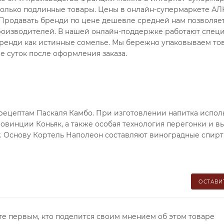
только подлинные товары. Цены в онлайн-супермаркете А
. Продавать бренди по цене дешевле средней нам позволяе
оизводителей. В нашей онлайн-поддержке работают спец
бренди как истинные сомелье. Мы бережно упаковываем то
е суток после оформления заказа.
 рецептам Паскаля Камбо. При изготовлении напитка испол
овинции Коньяк, а также особая технология перегонки и в
. Основу Кортель Наполеон составляют виноградные спирт
ОСТАВИ
те первым, кто поделится своим мнением об этом товаре