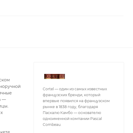
зском
нноручной
Cortel — один из самых известных
ячные
французских бренди, который
а —
впервые появился на французском
ицы.
рынке в 1838 году, благодаря
их
Паскалю Камбо — основателю
одноименной компании Pascal
Combeau.
ркете