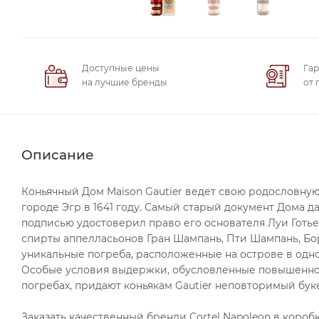
Доступные цены
Гар
на лучшие бренды
от 
Описание
Коньячный Дом Maison Gautier ведет свою родословную 
городе Эгр в 1641 году. Самый старый документ Дома 
подписью удостоверил право его основателя Луи Готье 
спирты аппелласьонов Гран Шампань, Пти Шампань, Бо
уникальные погреба, расположенные на острове в одн
Особые условия выдержки, обусловленные повышенной
погребах, придают коньякам Gautier неповторимый бук
Заказать качественный бренди Cortel Napoleon в коро