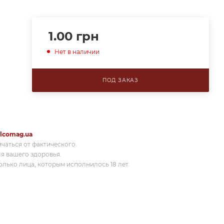
1.00
грн
Нет в наличии
ПОД ЗАКАЗ
lcomag.ua
ичаться от фактического.
я вашего здоровья.
лько лица, которым исполнилось 18 лет.