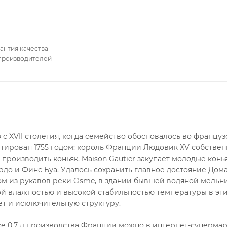
антия качества
производителей
с XVII столетия, когда семейство обосновалось во францу
датирован 1755 годом: король Франции Людовик XV собстве
производить коньяк. Maison Gautier закупает молодые конь
рдо и Финс Буа. Удалось сохранить главное достояние Дом
ом из рукавов реки Osme, в здании бывшей водяной мельн
 влажностью и высокой стабильностью температуры в эт
ет и исключительную структуру.
бке 0.7 л производства Франции можно в интернет-суперма