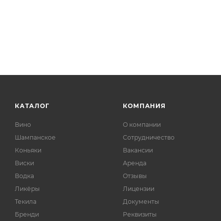
КАТАЛОГ
КОМПАНИЯ
Вино
О компании
Шампанское
Сотрудничество
Коньяки
Вакансии
Виски
Аренда
Водка
Отзывы
Ликёры
Лицензии
Текила
Документы
Бренди
Реквизиты