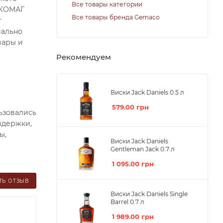
Все товары категории
ЛКОМАГ
Все товары бренда Gemaco
т
иально
вары и
Рекомендуем
Виски Jack Daniels 0.5 л
579.00
грн
ьзовались
ыдержки,
ы,
Виски Jack Daniels
Gentleman Jack 0.7 л
1 095.00
грн
ТЬ ОТЗЫВ
Виски Jack Daniels Single
Barrel 0.7 л
1 989.00
грн