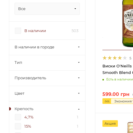
Все
В наличии
503
В наличии в городе
5
Тип
Виски O'Neills
Smooth Blend 0
Производитель
Есть в наличии
Цвет
599.00
грн
Экономия
-
14
%
Крепость
4,7%
1
Акция
15%
1