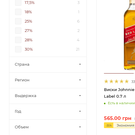
17,5%
3
18%
1
25%
6
27%
2
28%
4
30%
21
32%
1
Страна
32,5%
3
34%
2
Регион
33
35%
60
Виски Johnnie
Выдержка
36%
16
Label 0.7 л
Есть в наличии
37,5%
77
Год
37.5%
4
565.00
грн
38%
90
Экономи
-
35
%
Объем
40%
1385