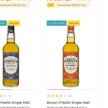
кономия
340.00
грн
Экономия
500.00
грн
-
32
%
ARD
Акция
CLUB CARD
Акция
11
61
'Neills Single Malt
Виски O'Neills Single Malt
ask Finished 0.7 л
Rum Cask Finished 0.7 л