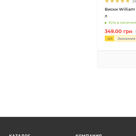
2
69%
1
Виски William 
79%
1
л
Есть в наличии
349.00
грн
Экономи
-
42
%
КАТАЛОГ
КОМПАНИЯ