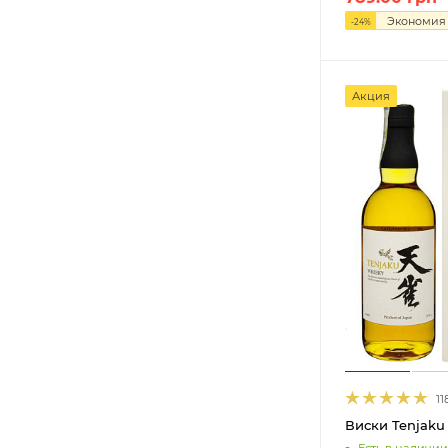
46%
55
Экономи
-
24
%
46,3%
1
46,6%
1
Акция
47%
15
47,3%
1
47,4%
1
47,9%
3
48%
9
48,8%
1
49,9%
1
50%
24
50,5%
2
50,6%
1
11
51,5%
2
Виски Tenjaku 
51,6%
1
Есть в наличии