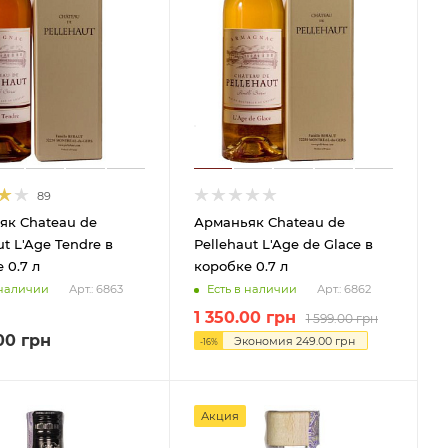
89
як Chateau de
Арманьяк Chateau de
ut L'Age Tendre в
Pellehaut L'Age de Glace в
 0.7 л
коробке 0.7 л
 наличии
Есть в наличии
Арт.: 6863
Арт.: 6862
1 350.00
грн
1 599.00
грн
00
грн
Экономия
249.00
грн
-
16
%
Акция