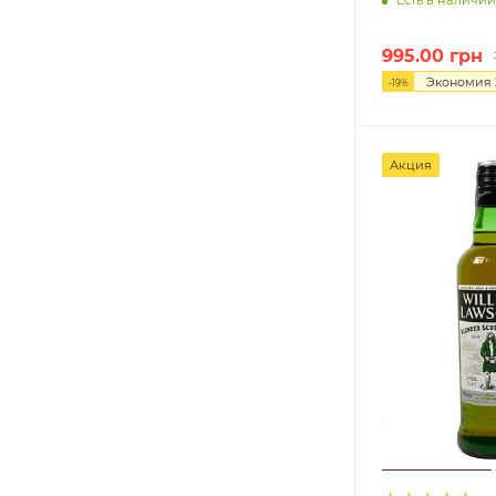
51,8%
1
995.00
грн
52%
1
Экономия
-
19
%
52,5%
1
52,8%
1
Акция
52,9%
1
53,5%
1
54,2%
3
55%
1
55,1%
1
56,1%
1
57,1%
1
58,4%
1
59,1%
1
60,4%
1