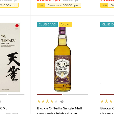
я
246.00
грн
Экономия
180.00
грн
Э
-
24
%
-
24
%
CLUB CARD
Акция
CLUB C
8
49
0.7 л
Виски O'Neills Single Malt
Виски O
Port Cask Finished 0.7л
Sherry C