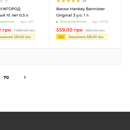
57
 УЖГОРОД
Виски Hankey Bannister
й 10 лет 0.5 л
Original 3 y.o. 1 л
 наличии
Есть в наличии
Арт.: 4111
Арт.: МТ10
0
грн
559.00
грн
1 089.00
грн
885.00
грн
кономия
230.00
грн
Экономия
326.00
грн
-
37
%
70