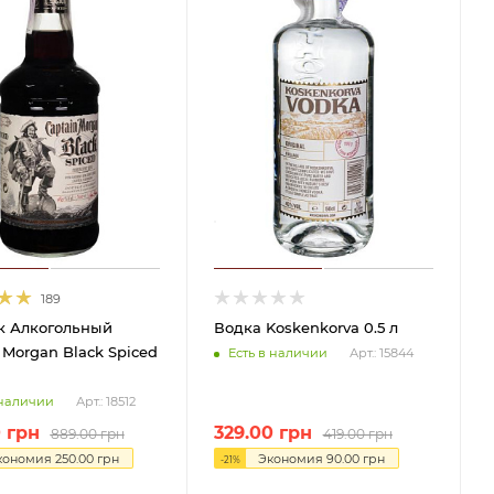
189
к Алкогольный
Водка Koskenkorva 0.5 л
 Morgan Black Spiced
Есть в наличии
Арт.: 15844
 наличии
Арт.: 18512
0
грн
329.00
грн
889.00
грн
419.00
грн
кономия
250.00
грн
Экономия
90.00
грн
-
21
%