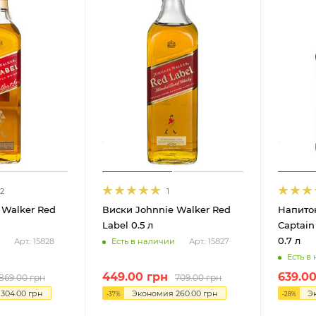
2
1
 Walker Red
Виски Johnnie Walker Red
Напито
Label 0.5 л
Captain
0.7 л
Есть в наличии
Арт.: 15828
Арт.: 15827
Есть в
449.00
грн
639.0
869.00
грн
709.00
грн
я
304.00
грн
Экономия
260.00
грн
Э
-
37
%
-
28
%