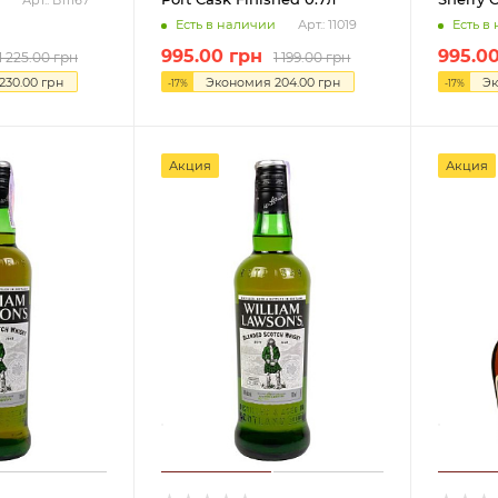
Арт.: В11167
Есть в наличии
Есть в
Арт.: 11019
995.00
грн
995.0
1 225.00
грн
1 199.00
грн
230.00
грн
Экономия
204.00
грн
Э
-
17
%
-
17
%
Акция
Акция