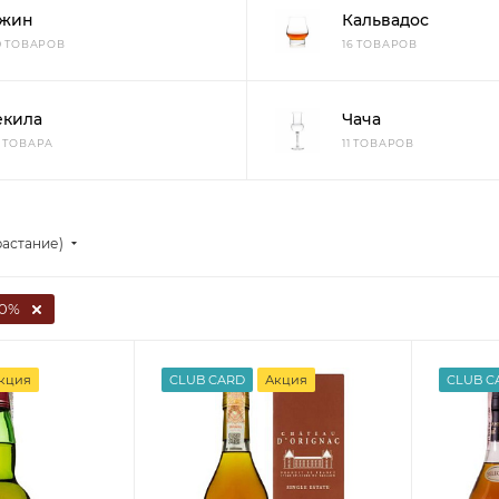
жин
Кальвадос
10 ТОВАРОВ
16 ТОВАРОВ
екила
Чача
3 ТОВАРА
11 ТОВАРОВ
растание)
0%
кция
CLUB CARD
Акция
CLUB C