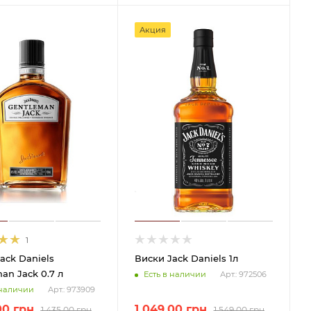
Акция
1
ack Daniels
Виски Jack Daniels 1л
an Jack 0.7 л
Есть в наличии
Арт.: 972506
 наличии
Арт.: 973909
00
грн
1 049.00
грн
1 435.00
грн
1 549.00
грн