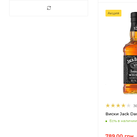
40,5%
3
Акция
41%
5
41,2%
1
41,8%
8
42%
10
42,3%
2
43%
59
43,2%
2
44%
6
44,3%
4
45%
16
36
45,6%
1
Виски Jack Dan
Есть в наличии
45,75%
1
45,8%
2
789.00
грн