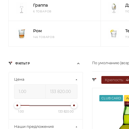
Граппа
Д
6 ТОВАРОВ
1
Ром
Т
146 ТОВАРОВ
7
По умолчанию (воз
ФИЛЬТР
Цена
Крепость:
4
CLUB CARD
А
1.00
133 820.00
Наши предложения