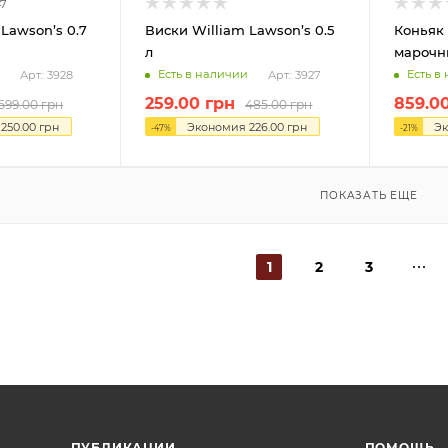
47
Lawson’s 0.7
Виски William Lawson’s 0.5
Коньяк
л
марочны
Есть в наличии
Есть в
Арт.: 3928
Арт.: 3927
259.00
грн
859.0
599.00
грн
485.00
грн
я
250.00
грн
Экономия
226.00
грн
Э
-
47
%
-
21
%
ПОКАЗАТЬ ЕЩЕ
1
2
3
ПУБЛИКАЦИИ
ПОМОЩЬ