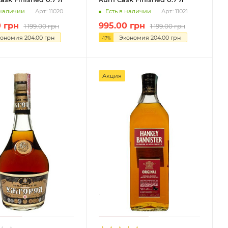
 наличии
Есть в наличии
Арт.: 11020
Арт.: 11021
0
грн
995.00
грн
1 199.00
грн
1 199.00
грн
кономия
204.00
грн
Экономия
204.00
грн
-
17
%
Акция