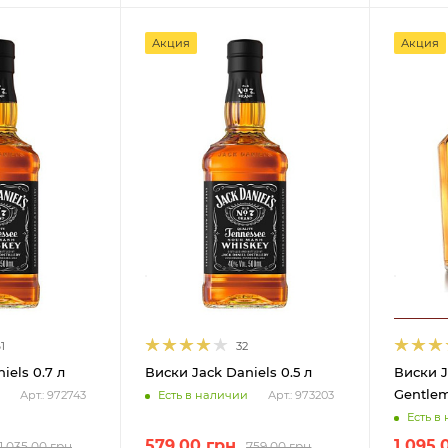
Акция
Акция
1
32
iels 0.7 л
Виски Jack Daniels 0.5 л
Виски J
Gentlem
Есть в наличии
Арт.: 972743
Арт.: 973203
Есть в
579.00
грн
1 095.
1 035.00
грн
759.00
грн