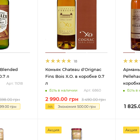
18
 Blended
Коньяк Chateau d'Orignac
Армань
.7 л
Fins Bois X.O. в коробке 0.7
Pelleha
л
коробке
Арт.: 11018
Есть в наличии
Есть в
Арт.: 6860
2 990.00
грн
698.00
грн
3 490.00
грн
1 825.
99.00
грн
Экономия
500.00
грн
-
14
%
Акция
Акция