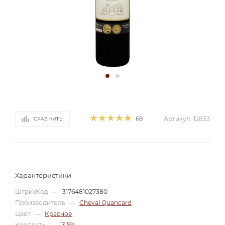
68
Артикул:
12833
СРАВНИТЬ
Характеристики
ШтрихКод
—
3176481027380
Производитель
—
Cheval Quancard
Цвет
—
Красное
Крепость
—
13,5%