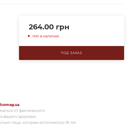
264.00
грн
Нет в наличии
ПОД ЗАКАЗ
lcomag.ua
ичаться от фактического.
я вашего здоровья.
лько лица, которым исполнилось 18 лет.