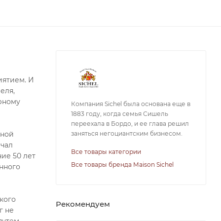
иятием. И
еля,
урному
Компания Sichel была основана еще в
1883 году, когда семья Сишель
переехала в Бордо, и ее глава решил
заняться негоциантским бизнесом.
чной
ачал
Все товары категории
ие 50 лет
Все товары бренда Maison Sichel
нного
кого
Рекомендуем
г не