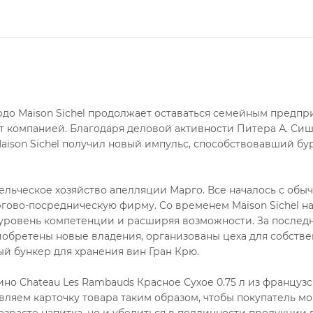
ордо Maison Sichel продолжает оставаться семейным предпр
ют компанией. Благодаря деловой активности Питера А. Сиш
Maison Sichel получил новый импульс, способствовавший б
ельческое хозяйство апелляции Марго. Все началось с обы
гово-посредническую фирму. Со временем Maison Sichel н
 уровень компетенции и расширяя возможности. За последн
обретены новые владения, организованы цеха для собстве
ый бункер для хранения вин Гран Крю.
но Chateau Les Rambauds Красное Сухое 0.75 л из французс
вляем карточку товара таким образом, чтобы покупатель мо