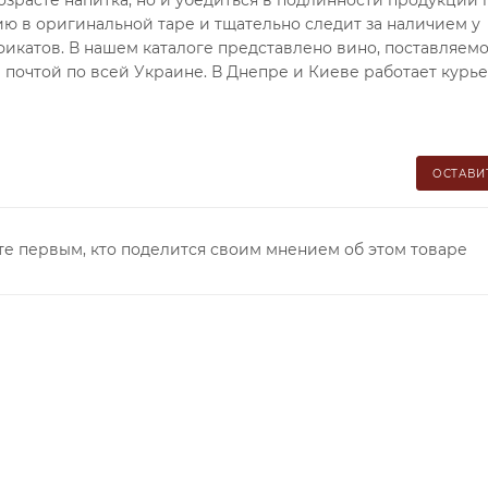
озрасте напитка, но и убедиться в подлинности продукции 
ю в оригинальной таре и тщательно следит за наличием у
икатов. В нашем каталоге представлено вино, поставляем
почтой по всей Украине. В Днепре и Киеве работает курь
ОСТАВИ
те первым, кто поделится своим мнением об этом товаре