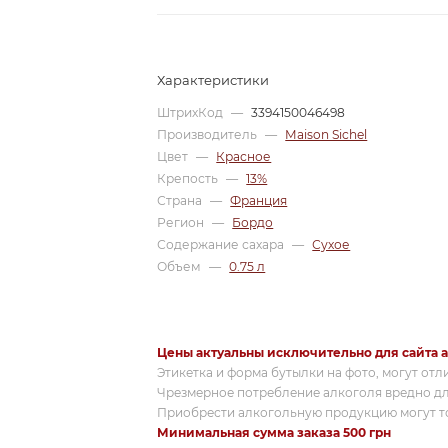
Характеристики
ШтрихКод
—
3394150046498
Производитель
—
Maison Sichel
Цвет
—
Красное
Крепость
—
13%
Страна
—
Франция
Регион
—
Бордо
Содержание сахара
—
Сухое
Объем
—
0.75 л
Цены актуальны исключительно для сайта a
Этикетка и форма бутылки на фото, могут отл
Чрезмерное потребление алкоголя вредно дл
Приобрести алкогольную продукцию могут то
Минимальная сумма заказа 500 грн