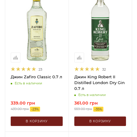
23
32
Джин Zafiro Classic 0.7 л
Джин King Robert II
Distilled London Dry Gin
Есть в наличии
0.7 л
Есть в наличии
339.00
грн
361.00
грн
439.00
грн
559.00
грн
-
23
%
-
35
%
В КОРЗИНУ
В КОРЗИНУ