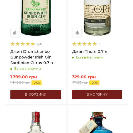
64
1
Джин Drumshanbo
Джин Thorn 0.7 л
Gunpowder Irish Gin
Есть в наличии
Sardinian Citrus 0.7 л
Есть в наличии
1 399.00
грн
329.00
грн
1 849.90
грн
411.00
грн
-
24
%
-
20
%
В КОРЗИНУ
В КОРЗИНУ