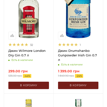
32
1
Джин Wilmore London
Джин Drumshanbo
Dry Gin 0.7 л
Gunpowder Irish Gin 0.7
л
Есть в наличии
Есть в наличии
299.00
грн
1 399.00
грн
535.00
грн
1 849.90
грн
-
44
%
-
24
%
В КОРЗИНУ
В КОРЗИНУ