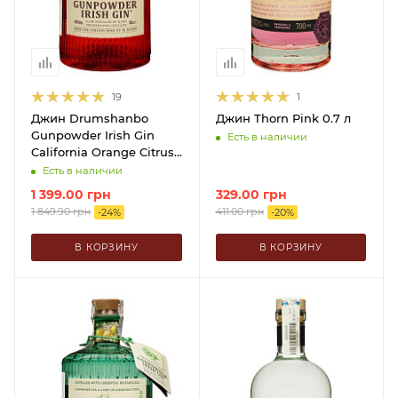
19
1
Джин Drumshanbo
Джин Thorn Pink 0.7 л
Gunpowder Irish Gin
Есть в наличии
California Orange Citrus
0.7 л
Есть в наличии
1 399.00
грн
329.00
грн
1 849.90
грн
411.00
грн
-
24
%
-
20
%
В КОРЗИНУ
В КОРЗИНУ