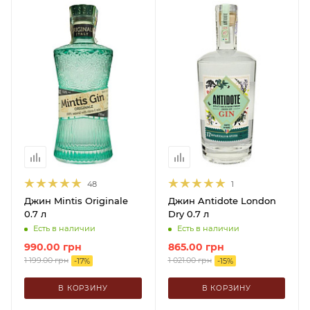
48
1
Джин Mintis Originale
Джин Antidote London
0.7 л
Dry 0.7 л
Есть в наличии
Есть в наличии
990.00
грн
865.00
грн
1 199.00
грн
1 021.00
грн
-
17
%
-
15
%
В КОРЗИНУ
В КОРЗИНУ