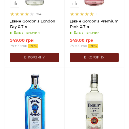
214
1
Джин Gordon's London
Джин Gordon's Premium
Dry 0.7 л
Pink 0.7 л
Есть в наличии
Есть в наличии
549.00
грн
549.00
грн
789.00
грн
789.00
грн
-
30
%
-
30
%
В КОРЗИНУ
В КОРЗИНУ