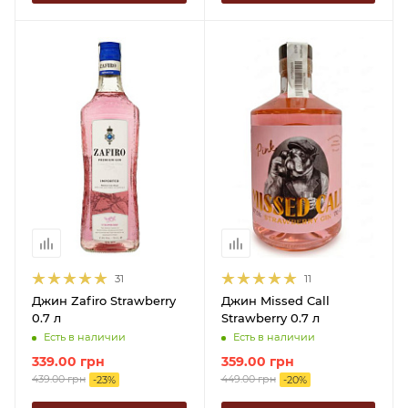
31
11
Джин Zafiro Strawberry
Джин Missed Call
0.7 л
Strawberry 0.7 л
Есть в наличии
Есть в наличии
339.00
грн
359.00
грн
439.00
грн
449.00
грн
-
23
%
-
20
%