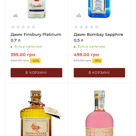
Джин Finsbury Platinum
Джин Bombay Sapphire
0.7 л
0.5 л
Есть в наличии
Есть в наличии
399.00
грн
499.00
грн
669.00
грн
619.00
грн
-
40
%
-
19
%
В КОРЗИНУ
В КОРЗИНУ