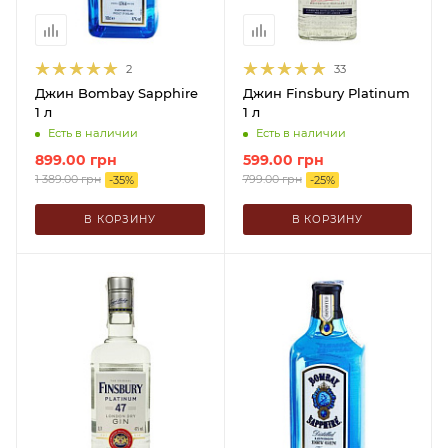
2
33
Джин Bombay Sapphire
Джин Finsbury Platinum
1 л
1 л
Есть в наличии
Есть в наличии
899.00
грн
599.00
грн
1 389.00
грн
799.00
грн
-
35
%
-
25
%
В КОРЗИНУ
В КОРЗИНУ