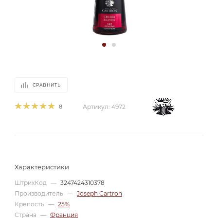
СРАВНИТЬ
8
Артикул:
4972
Характеристики
ШтрихКод
—
3247424310378
Производитель
—
Joseph Cartron
Крепость
—
25%
Страна
—
Франция