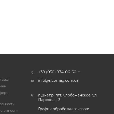
+38 (050) 974-06-60
тавка
info@alcomag.com.ua
бмен
ферта
г. Днепр, пгт. Слобожанское, ул.
Парковая, 3
альности
График обработки заказов:
лояльности