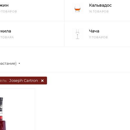
жин
Кальвадос
10 ТОВАРОВ
16 ТОВАРОВ
екила
Чача
3 ТОВАРА
11 ТОВАРОВ
растание)
ель:
Joseph Cartron