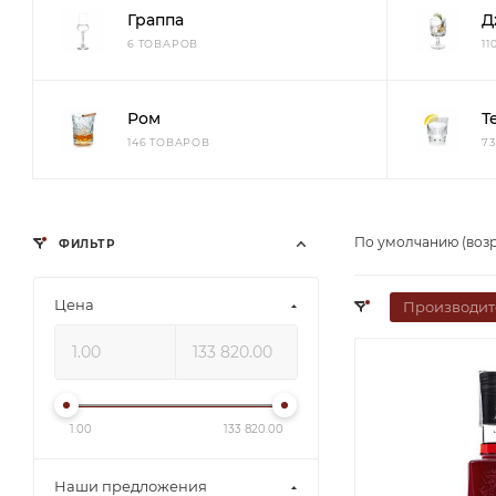
Граппа
Д
6 ТОВАРОВ
1
Ром
Т
146 ТОВАРОВ
7
По умолчанию (воз
ФИЛЬТР
Цена
Производит
1.00
133 820.00
Наши предложения