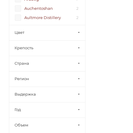
Auchentoshan
2
Aultmore Distillery
2
327 Spirits
1
Цвет
Adjari
3
Alexandrion Group
9
Крепость
Altia Group
3
Страна
Alviso Alcohol Group
4
Anaseuli Kombinat
3
Регион
Askaneli Brothers
14
BARDINET S.A
22
Выдержка
BBC Vins & Spiritueux
7
Год
BJM
2
Bacardi
26
Объем
Bacardi Martini
1