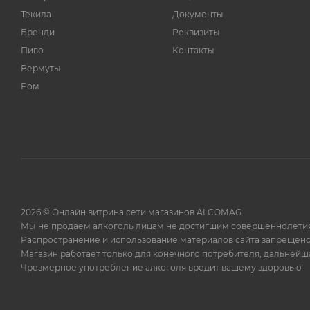
Bodegas rey Fernando de
2
Текила
Документы
Castilla S.L.
Бренди
Реквизиты
Bolero & Company LTD
5
Пиво
Контакты
Bombay Sapphire
7
Вермуты
Boomsma
11
Ром
Borco
2
Bowmore
1
Brugal & Co
3
Bulleit
1
Bunnahabhain
1
2026 © Онлайн витрина сети магазинов ALCOMAG.
CEDC International Sp. z
5
Мы не продаем алкоголь лицам не достигшим совершеннолетия
o.o oddzial Polmos
Распространение и использование материалов сайта запрещено
Bialystok
Магазин работает только для конечного потребителя, дальней
COGNAC FERRAND
14
Чрезмерное употребление алкоголя вредит вашему здоровью!
Camino Real
2
Campari Group
8