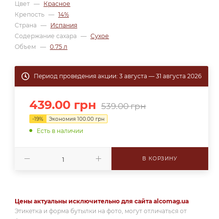
Цвет
—
Красное
Крепость
—
14%
Страна
—
Испания
Содержание сахара
—
Сухое
Объем
—
0.75 л
Период проведения акции: 3 августа — 31 августа 2026
439.00
грн
539.00
грн
-
19
%
Экономия
100.00
грн
Есть в наличии
В КОРЗИНУ
Цены актуальны исключительно для сайта alcomag.ua
Этикетка и форма бутылки на фото, могут отличаться от