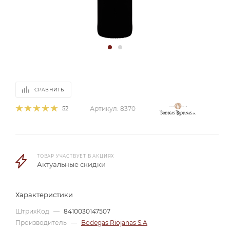
СРАВНИТЬ
52
Артикул:
8370
ТОВАР УЧАСТВУЕТ В АКЦИЯХ
Актуальные скидки
Характеристики
ШтрихКод
—
8410030147507
Производитель
—
Bodegas Riojanas S.A