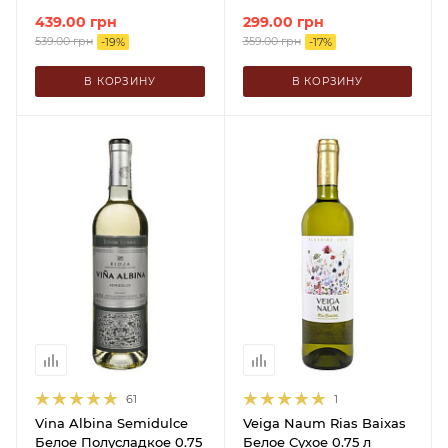
439.00
грн
299.00
грн
539.00
грн
359.00
грн
-
19
%
-
17
%
В КОРЗИНУ
В КОРЗИНУ
61
1
Vina Albina Semidulce
Veiga Naum Rias Baixas
Белое Полусладкое 0.75
Белое Сухое 0.75 л