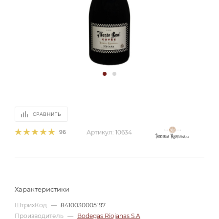
СРАВНИТЬ
96
Артикул:
10634
Характеристики
ШтрихКод
—
8410030005197
Производитель
—
Bodegas Riojanas S.A