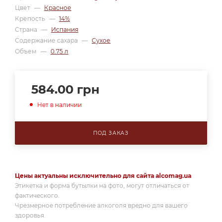
Цвет
—
Красное
Крепость
—
14%
Страна
—
Испания
Содержание сахара
—
Сухое
Объем
—
0.75 л
584.00
грн
Нет в наличии
ПОД ЗАКАЗ
Цены актуальны исключительно для сайта alcomag.ua
Этикетка и форма бутылки на фото, могут отличаться от
фактического.
Чрезмерное потребление алкоголя вредно для вашего
здоровья.