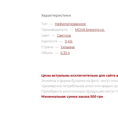
Характеристики
Тип
—
Нефильтрованное
Производитель
—
MOVA brewing co.
Цвет
—
Светлое
Крепость
—
0,4%
Страна
—
Украина
Объем
—
0.33 л
Цены актуальны исключительно для сайта a
Этикетка и форма бутылки на фото, могут отл
Чрезмерное потребление алкоголя вредно дл
Приобрести алкогольную продукцию могут то
Минимальная сумма заказа 500 грн