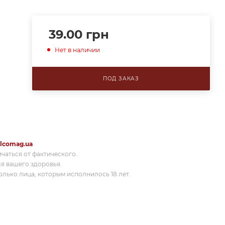
39.00
грн
Нет в наличии
ПОД ЗАКАЗ
lcomag.ua
ичаться от фактического.
я вашего здоровья.
лько лица, которым исполнилось 18 лет.