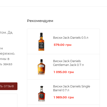
Рекомендуем
ом. Да,
Виски Jack Daniels 0.5 л
579.00
грн
ен
бережно.
ины в
Виски Jack Daniels
ь заказ
Gentleman Jack 0.7 л
1 095.00
грн
Виски Jack Daniels Single
ТЬ ОТЗЫВ
Barrel 0.7 л
1 989.00
грн