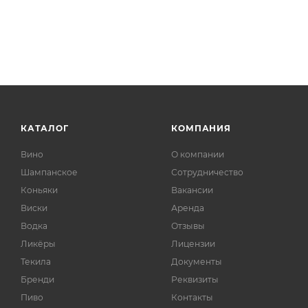
КАТАЛОГ
КОМПАНИЯ
Вино
О компании
Шампанское
Сотрудничество
Коньяки
Вакансии
Виски
Аренда
Водка
Отзывы
Ликёры
Лицензии
Текила
Документы
Бренди
Реквизиты
Пиво
Контакты