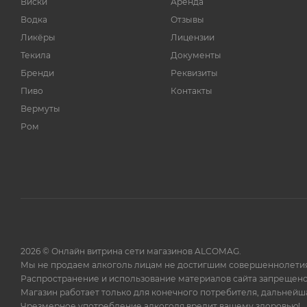
Виски
Аренда
Водка
Отзывы
Ликёры
Лицензии
Текила
Документы
Бренди
Реквизиты
Пиво
Контакты
Вермуты
Ром
2026 © Онлайн витрина сети магазинов ALCOMAG.
Мы не продаем алкоголь лицам не достигшим совершеннолетия
Распространение и использование материалов сайта запрещено
Магазин работает только для конечного потребителя, дальней
Чрезмерное употребление алкоголя вредит вашему здоровью!