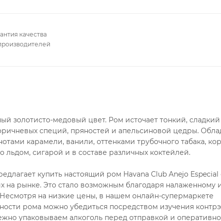
антия качества
производителей
нный золотисто-медовый цвет. Ром источает тонкий, сладкий
коричневых специй, пряностей и апельсиновой цедры. Обла
нотами карамели, ванили, оттенками трубочного табака, ко
о льдом, сигарой и в составе различных коктейлей.
длагает купить настоящий ром Havana Club Anejo Especia
их на рынке. Это стало возможным благодаря налаженному 
 Несмотря на низкие цены, в нашем онлайн-супермаркете
нности рома можно убедиться посредством изучения контрэ
режно упаковываем алкоголь перед отправкой и оперативно