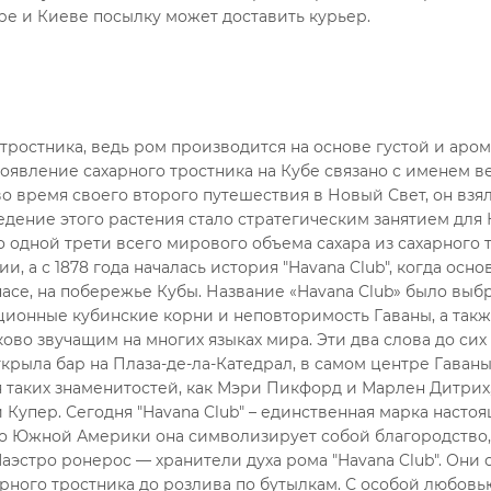
ре и Киеве посылку может доставить курьер.
тростника, ведь ром производится на основе густой и аро
Появление сахарного тростника на Кубе связано с именем в
во время своего второго путешествия в Новый Свет, он взял
ведение этого растения стало стратегическим занятием для 
 одной трети всего мирового объема сахара из сахарного 
и, а с 1878 года началась история "Havana Club", когда осно
насе, на побережье Кубы. Название «Havana Club» было выб
ционные кубинские корни и неповторимость Гаваны, а так
ково звучащим на многих языках мира. Эти два слова до сих
ткрыла бар на Плаза-де-ла-Катедрал, в самом центре Гаваны.
ля таких знаменитостей, как Мэри Пикфорд и Марлен Дитрих
 Купер. Сегодня "Havana Club" – единственная марка насто
 до Южной Америки она символизирует собой благородство,
аэстро ронерос — хранители духа рома "Havana Club". Они 
рного тростника до розлива по бутылкам. С особой любовь