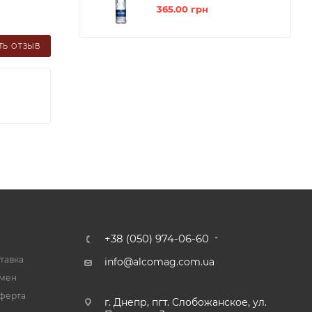
365.00
грн
ТЬ ОТЗЫВ
+38 (050) 974-06-60
тавка
info@alcomag.com.ua
бмен
ферта
г. Днепр, пгт. Слобожанское, ул.