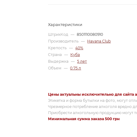
Характеристики
ШтрихКод
—
8501110080910
Производитель
—
Havana Club
Крепость
—
40%
Страна
—
Куба
Выдержка
—
5 лет
Объем
—
0.75 л
Цены актуальны исключительно для сайта a
Этикетка и форма бутылки на фото, могут отл
Чрезмерное потребление алкоголя вредно дл
Приобрести алкогольную продукцию могут то
Минимальная сумма заказа 500 грн