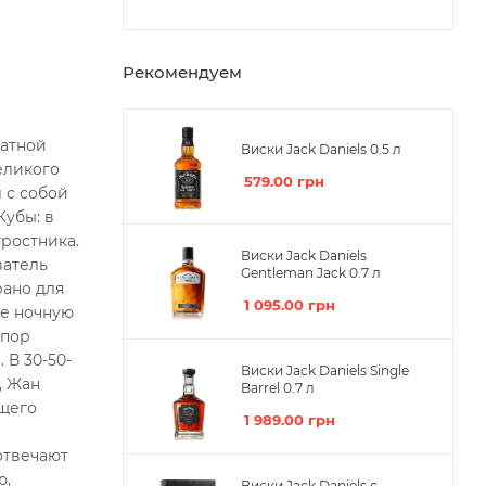
Рекомендуем
матной
Виски Jack Daniels 0.5 л
еликого
579.00
грн
 с собой
Кубы: в
тростника.
Виски Jack Daniels
ватель
Gentleman Jack 0.7 л
рано для
1 095.00
грн
же ночную
 пор
 В 30-50-
Виски Jack Daniels Single
, Жан
Barrel 0.7 л
ящего
1 989.00
грн
отвечают
ю,
Виски Jack Daniels с