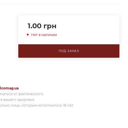
1.00
грн
Нет в наличии
ПОД ЗАКАЗ
lcomag.ua
ичаться от фактического.
я вашего здоровья.
лько лица, которым исполнилось 18 лет.