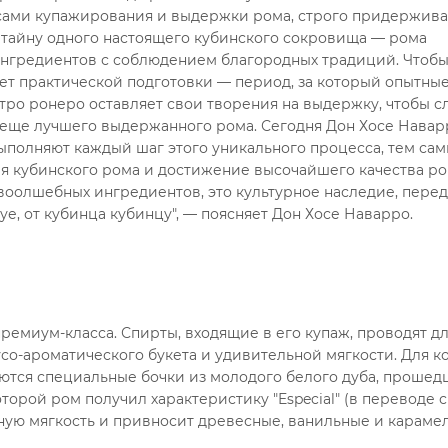
сами купажирования и выдержки рома, строго придержива
 тайну одного настоящего кубинского сокровища — рома
ингредиентов с соблюдением благородных традиций. Чтобы
ет практической подготовки — период, за который опытны
тро ронеро оставляет свои творения на выдержку, чтобы 
 еще лучшего выдержанного рома. Сегодня Дон Хосе Навар
 выполняют каждый шаг этого уникального процесса, тем са
я кубинского рома и достижение высочайшего качества р
то воолшебных ингредиентов, это культурное наследие, пере
уе, от кубинца кубинцу", — поясняет Дон Хосе Наварро.
 премиум-класса. Спирты, входящие в его купаж, проводят д
усо-ароматического букета и удивительной мягкости. Для к
тся специальные бочки из молодого белого дуба, проше
орой ром получил характеристику "Especial" (в переводе с
йную мягкость и привносит древесные, ванильные и караме