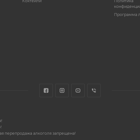
Коктейли
Политика
конфиденци
Программа 
!
!
шая перепродажа алкоголя запрещена!