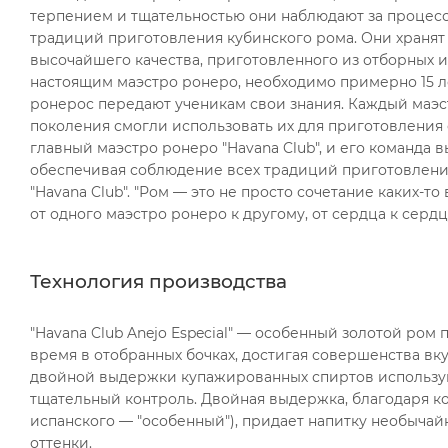
терпением и тщательностью они наблюдают за процес
традиций приготовления кубинского рома. Они хранят
высочайшего качества, приготовленного из отборных 
настоящим маэстро ронеро, необходимо примерно 15 л
ронерос передают ученикам свои знания. Каждый маэс
поколения смогли использовать их для приготовления
главный маэстро ронеро "Havana Club", и его команда
обеспечивая соблюдение всех традиций приготовлени
"Havana Club". "Ром — это не просто сочетание каких-
от одного маэстро ронеро к другому, от сердца к сердц
Технология производства
"Havana Club Anejo Especial" — особенный золотой ром
время в отобранных бочках, достигая совершенства вк
двойной выдержки купажированных спиртов использую
тщательный контроль. Двойная выдержка, благодаря кот
испанского — "особенный"), придает напитку необыча
оттенки.