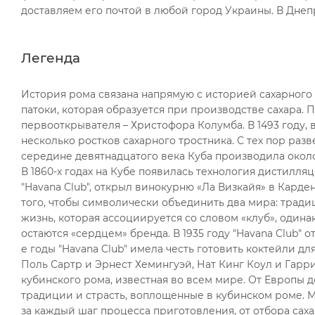
доставляем его почтой в любой город Украины. В Днеп
Легенда
История рома связана напрямую с историей сахарного 
патоки, которая образуется при производстве сахара. 
первооткрывателя – Христофора Колумба. В 1493 году, 
несколько ростков сахарного тростника. С тех пор раз
середине девятнадцатого века Куба производила около
В 1860-х годах на Кубе появилась технология дистилляци
"Havana Club", открыл винокурню «Ла Визкайя» в Карде
того, чтобы символически объединить два мира: тради
жизнь, которая ассоциируется со словом «клуб», одина
остаются «сердцем» бренда. В 1935 году "Havana Club" о
е годы "Havana Club" имела честь готовить коктейли д
Поль Сартр и Эрнест Хемингуэй, Нат Кинг Коул и Гарри
кубинского рома, известная во всем мире. От Европы
традиции и страсть, воплощенные в кубинском роме. М
за каждый шаг процесса приготовления, от отбора саха