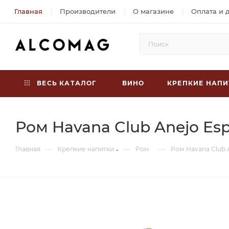
Главная
Производители
О магазине
Оплата и 
ВЕСЬ КАТАЛОГ
ВИНО
КРЕПКИЕ НАПИ
Ром Havana Club Anejo Espe
—
—
—
Главная
Крепкие напитки
Ром
Ром Havana Club A