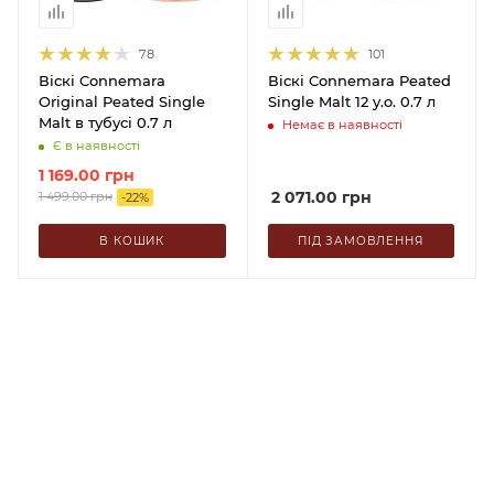
78
101
Віскі Connemara
Віскі Connemara Peated
Original Peated Single
Single Malt 12 y.o. 0.7 л
Malt в тубусі 0.7 л
Немає в наявності
Є в наявності
1 169.00
грн
2 071.00
грн
1 499.00
грн
-
22
%
В КОШИК
ПІД ЗАМОВЛЕННЯ