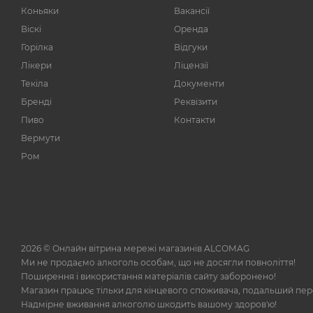
Коньяки
Вакансії
Віскі
Оренда
Горілка
Відгуки
Лікери
Ліцензії
Текіла
Документи
Бренді
Реквізити
Пиво
Контакти
Вермути
Ром
2026 © Онлайн вітрина мережі магазинів ALCOMAG
Ми не продаємо алкоголь особам, що не досягли повноліття!
Поширення і використання матеріалів сайту заборонено!
Магазин працює тільки для кінцевого споживача, подальший пе
Надмірне вживання алкоголю шкодить вашому здоров'ю!