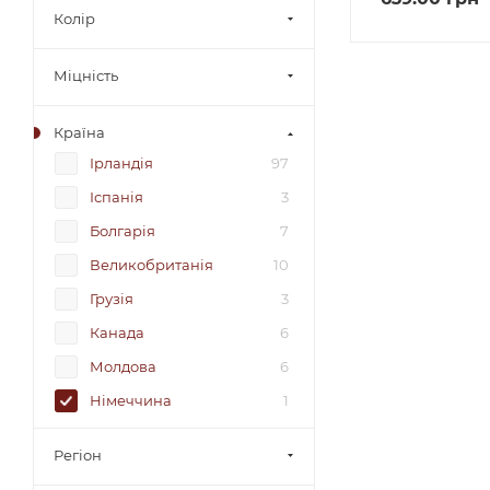
Колір
Міцність
Країна
Ірландія
97
Іспанія
3
Болгарія
7
Великобританія
10
Грузія
3
Канада
6
Молдова
6
Німеччина
1
США
59
Регіон
Франція
21