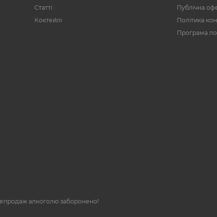
Статті
Публічна оф
Коктейлі
Політика кон
Програма ло
репродаж алкоголю заборонено!