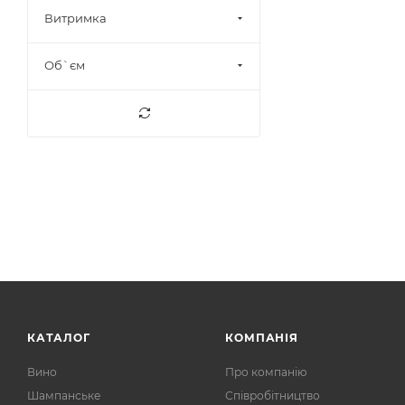
Шотландія
381
Витримка
Японія
8
Об`єм
КАТАЛОГ
КОМПАНІЯ
Вино
Про компанію
Шампанське
Співробітництво