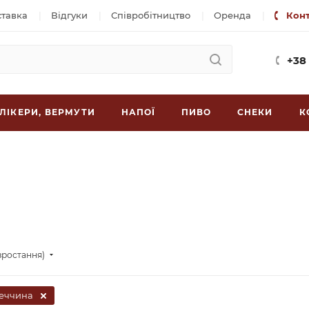
ставка
Відгуки
Співробітництво
Оренда
Кон
+38
ЛІКЕРИ, ВЕРМУТИ
НАПОЇ
ПИВО
СНЕКИ
К
зростання)
еччина