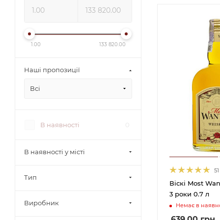
1.00
133 820.00
Наші пропозиції
Всі
В наявності
0
В наявності у місті
51
Тип
Віскі Most Wa
3 роки 0.7 л
Виробник
Немає в наявно
639.00
грн