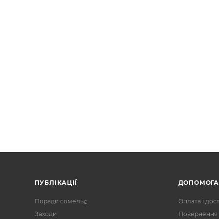
ПУБЛІКАЦІЇ
ДОПОМОГ
Поради сомельє
Оплата і дос
Заходи
Повернення 