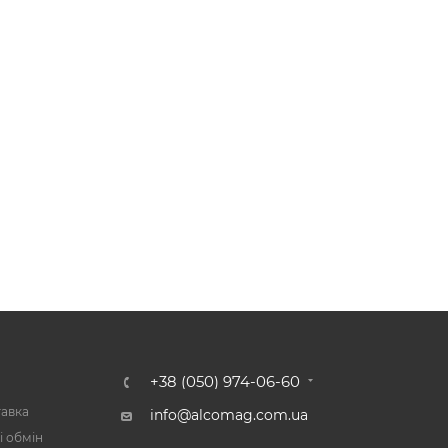
А
+38 (050) 974-06-60
тавка
info@alcomag.com.ua
і обмін