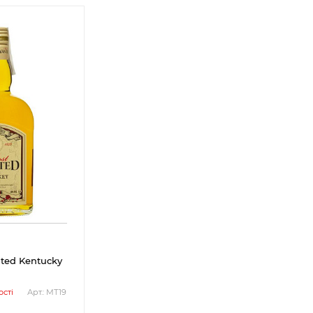
nted Kentucky
сті
Арт.: МТ19