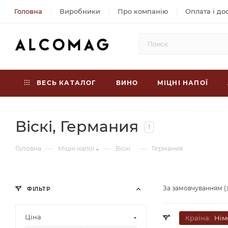
Головна
Виробники
Про компанію
Оплата і до
ВЕСЬ КАТАЛОГ
ВИНО
МІЦНІ НАПОЇ
Віскі, Германия
1
—
—
—
Головна
Міцні напої
Віскі
Германия
За замовчуванням (
ФІЛЬТР
Ціна
Країна:
Нім