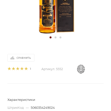
СРАВНИТЬ
1
Артикул:
5552
Характеристики
ШтрихКод
—
5060354249024