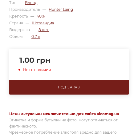
Тип
—
Бленд
Производитель
—
Hunter Laing
Крепость
—
40%
Страна
—
Шотландия
Выдержка
—
8 лет
Объем
—
0.7 л
1.00
грн
Нет в наличии
ПОД ЗАКАЗ
Цены актуальны исключительно для сайта alcomag.ua
Этикетка и форма бутылки на фото, могут отличаться от
фактического.
Чрезмерное потребление алкоголя вредно для вашего