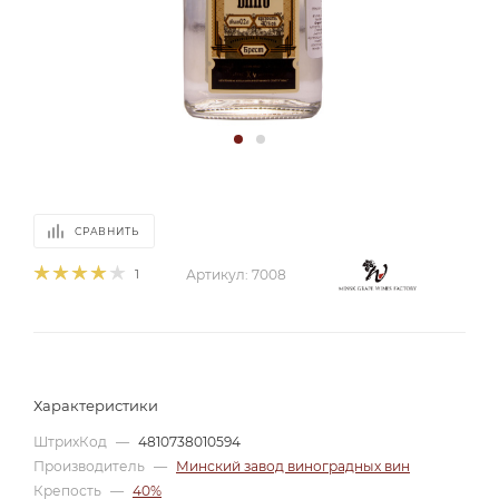
СРАВНИТЬ
1
Артикул:
7008
Характеристики
ШтрихКод
—
4810738010594
Производитель
—
Минский завод виноградных вин
Крепость
—
40%