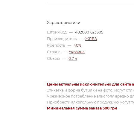
Характеристики
ШтрихКод
—
4820001623505
Производитель
—
ЖЛВЗ
Крепость
—
40%
Страна
—
Украина
Объем
—
0.7 л
Цены актуальны исключительно для сайта a
Этикетка и форма бутылки на фото, могут отл
Чрезмерное потребление алкоголя вредно дл
Приобрести алкогольную продукцию могут то
Минимальная сумма заказа 500 грн