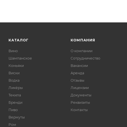
КАТАЛОГ
КОМПАНИЯ
Вино
О компании
Шампанское
Сотрудничество
Коньяки
Вакансии
Виски
Аренда
Водка
Отзывы
Ликёры
Лицензии
Текила
Документы
Бренди
Реквизиты
Пиво
Контакты
Вермуты
Ром