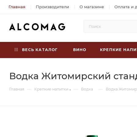
Главная
Производители
О магазине
Оплата и 
ВЕСЬ КАТАЛОГ
ВИНО
КРЕПКИЕ НАПИ
Водка Житомирский станд
—
—
—
Главная
Крепкие напитки
Водка
Водка Житомирс