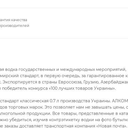
антия качества
производителей
ная водка государственных и международных мероприятий,
рский стандарт, в первую очередь, за гарантированное к
. Экспортируется в страны Евросоюза, Грузию, Азербайджан
й победитель конкурса «100 лучших товаров Украины».
стандарт классическая 0.7 л производства Украины. АЛКО
ов торговых марок. Это позволяет нам не завышать цены, 
лкогольной продукции. Все товары, представленные в ката
но убедиться, изучив контрэтикетку водки на фото бутылк
е заказы доставляет транспортная компания «‎Новая почта»