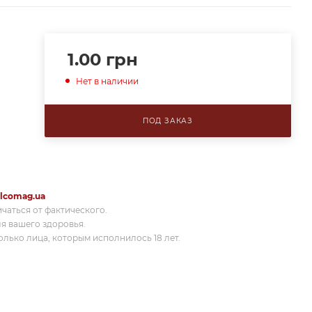
1.00
грн
Нет в наличии
ПОД ЗАКАЗ
lcomag.ua
ичаться от фактического.
я вашего здоровья.
лько лица, которым исполнилось 18 лет.