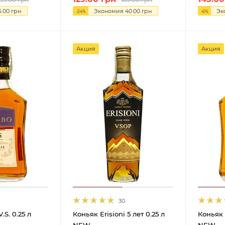
6.00
грн
Экономия
40.00
грн
Эк
-
24
%
-
6
%
Акция
Акция
30
.S. 0.25 л
Коньяк Erisioni 5 лет 0.25 л
Коньяк 
NEW
NEW