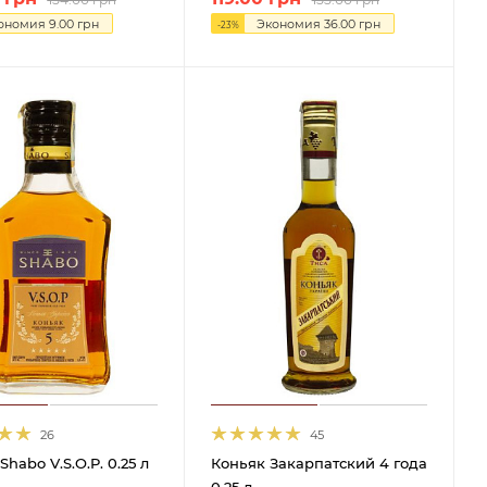
ономия
9.00
грн
Экономия
36.00
грн
-
23
%
26
45
Shabo V.S.O.P. 0.25 л
Коньяк Закарпатский 4 года
0.25 л