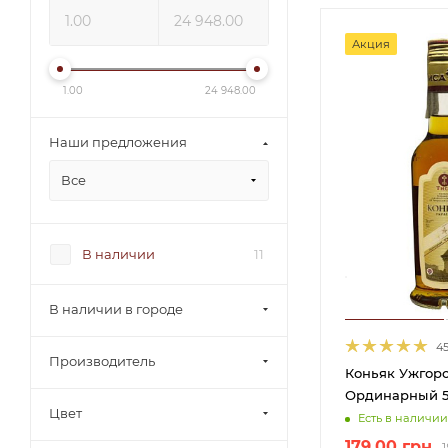
Акция
1.00
24 948.00
Наши предложения
Все
В наличии
11
В наличии в городе
4
Производитель
Коньяк Ужгор
Ординарный 5 
Цвет
Есть в наличии
179.00
грн