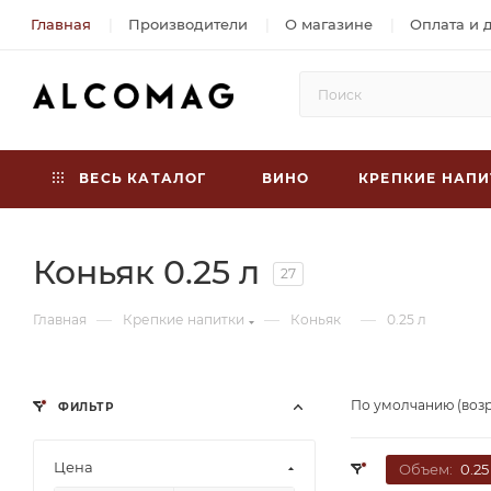
Главная
Производители
О магазине
Оплата и 
ВЕСЬ КАТАЛОГ
ВИНО
КРЕПКИЕ НАПИ
Коньяк 0.25 л
27
—
—
—
Главная
Крепкие напитки
Коньяк
0.25 л
По умолчанию (воз
ФИЛЬТР
Цена
Объем:
0.25