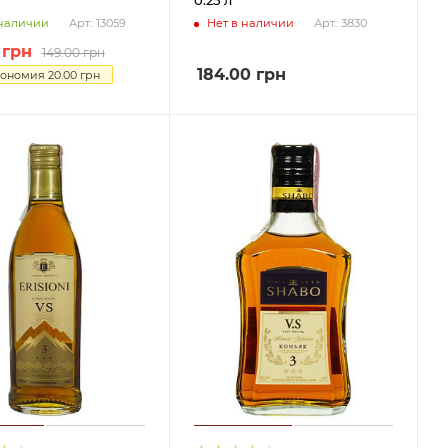
 наличии
Нет в наличии
Арт.: 13059
Арт.: 3830
грн
149.00
грн
184.00
грн
кономия
20.00
грн