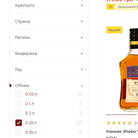
Крепость
Экономия
-
3
%
Страна
Акция
Регион
Выдержка
Год
Объем
0.05 л
9
0.1 л
2
0.2 л
3
0.25 л
27
21
Коньяк Shabo V
0.35 л
5
NEW