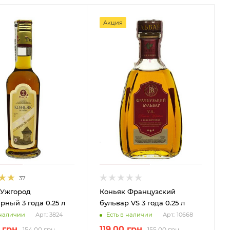
Акция
37
 Ужгород
Коньяк Французский
ный 3 года 0.25 л
бульвар VS 3 года 0.25 л
 наличии
Есть в наличии
Арт.: 3824
Арт.: 10668
грн
119.00
грн
154.00
грн
155.00
грн