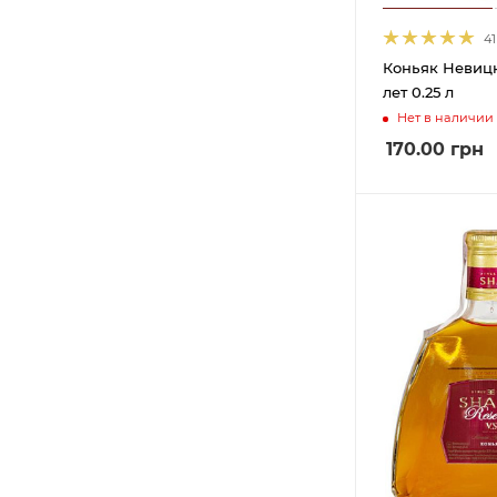
41
Коньяк Невицк
лет 0.25 л
Нет в наличии
170.00
грн