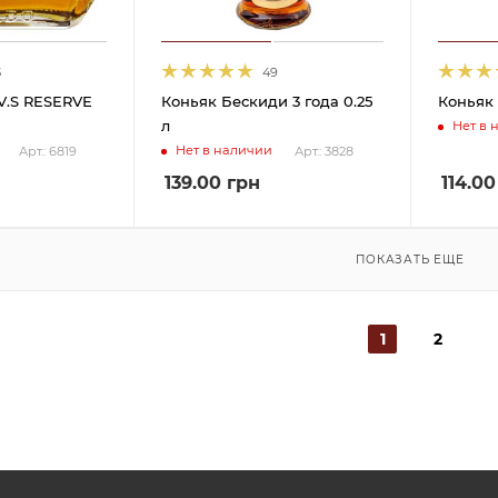
3
49
V.S RESERVE
Коньяк Бескиди 3 года 0.25
Коньяк 
л
Нет в 
Нет в наличии
Арт.: 6819
Арт.: 3828
139.00
грн
114.00
ПОКАЗАТЬ ЕЩЕ
1
2