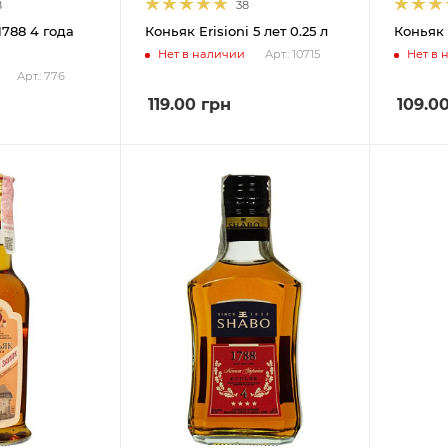
8
38
1788 4 года
Коньяк Erisioni 5 лет 0.25 л
Коньяк E
Нет в наличии
Нет в 
Арт.: 10715
Арт.: 776
119.00
грн
109.0