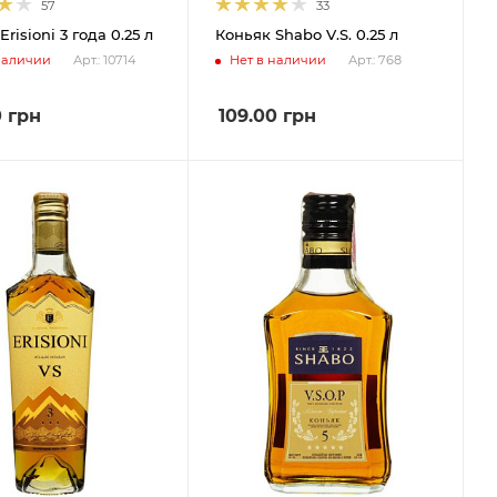
57
33
risioni 3 года 0.25 л
Коньяк Shabo V.S. 0.25 л
наличии
Нет в наличии
Арт.: 10714
Арт.: 768
0
грн
109.00
грн