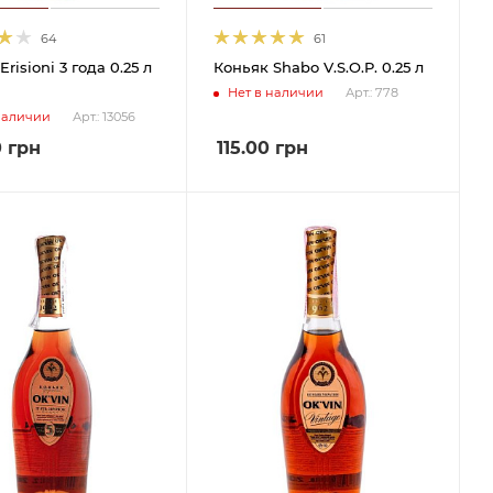
64
61
risioni 3 года 0.25 л
Коньяк Shabo V.S.O.P. 0.25 л
Нет в наличии
Арт.: 778
наличии
Арт.: 13056
0
грн
115.00
грн