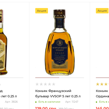
Акция
Акция
5
од
Коньяк Французский
Коньяк
лет 0.25 л
бульвар VVSOP 5 лет 0.25 л
Ординар
Есть в наличии
Есть в
Арт.: 3826
Арт.: 11247
129.00
грн
145.00
185.00
грн
169.00
грн