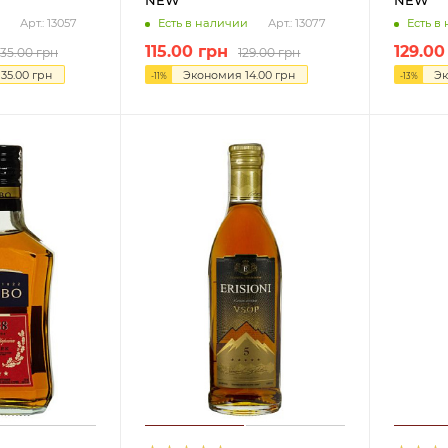
Есть в наличии
Есть в
Арт.: 13057
Арт.: 13077
115.00
грн
129.00
135.00
грн
129.00
грн
я
35.00
грн
Экономия
14.00
грн
Э
-
11
%
-
13
%