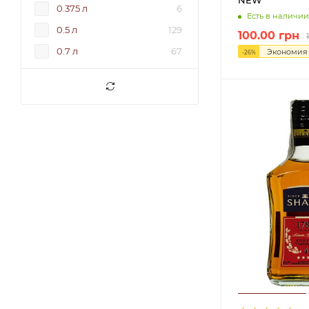
0.375 л
6
Есть в наличии
0.5 л
129
100.00
грн
0.7 л
67
Экономи
-
26
%
0.75 л
1
1 л
4