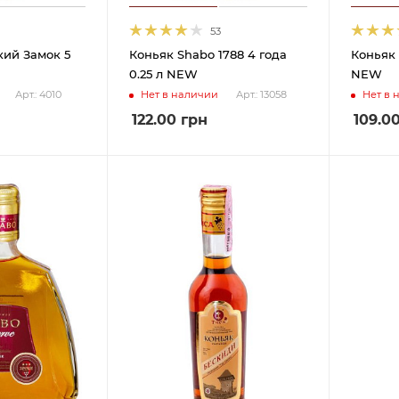
53
ий Замок 5
Коньяк Shabo 1788 4 года
Коньяк E
0.25 л NEW
NEW
Нет в наличии
Нет в 
Арт.: 4010
Арт.: 13058
122.00
грн
109.0