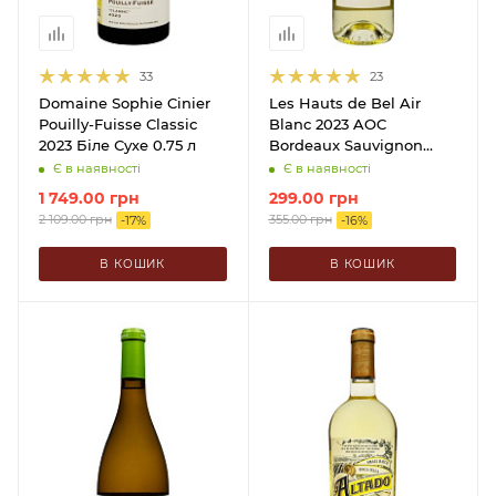
33
23
Domaine Sophie Cinier
Les Hauts de Bel Air
Pouilly-Fuisse Classic
Blanc 2023 AOC
2023 Біле Сухе 0.75 л
Bordeaux Sauvignon
Біле Сухе 0.75 л
Є в наявності
Є в наявності
1 749.00
грн
299.00
грн
2 109.00
грн
355.00
грн
-
17
%
-
16
%
В КОШИК
В КОШИК