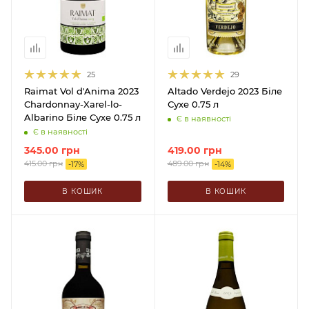
25
29
Raimat Vol d'Anima 2023
Altado Verdejo 2023 Біле
Chardonnay-Xarel-lo-
Сухе 0.75 л
Albarino Біле Сухе 0.75 л
Є в наявності
Є в наявності
345.00
грн
419.00
грн
415.00
грн
489.00
грн
-
17
%
-
14
%
В КОШИК
В КОШИК