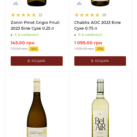
22
29
Zonin Pinot Grigio Friuli
Chablis AOC 2023 Біле
2023 Біле Сухе 0.25 л
Сухе 0.75 л
Є в наявності
Є в наявності
145.00
грн
1 095.00
грн
172.00
грн
1 325.00
грн
-
16
%
-
17
%
В КОШИК
В КОШИК