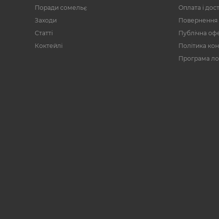
Поради сомельє
Оплата і дос
Заходи
Повернення 
Статті
Публічна оф
Коктейлі
Політика кон
Програма ло