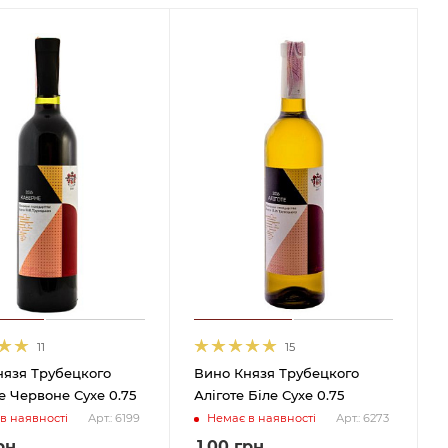
11
15
нязя Трубецкого
Вино Князя Трубецкого
 Червоне Сухе 0.75
Алiготе Біле Сухе 0.75
в наявності
Немає в наявності
Арт.: 6199
Арт.: 6273
рн
1.00
грн