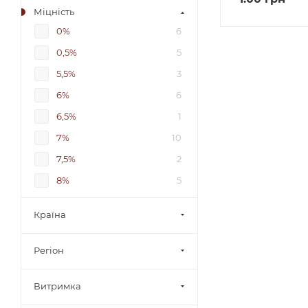
Міцність
0%
6
0,5%
5
5,5%
3
6%
6
6,5%
1
7%
10
7,5%
2
8%
5
8,5%
8
Країна
9%
1
9-12%
2
Регіон
9-13%
1
Витримка
9-14%
1