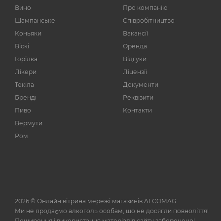
Вино
Про компанію
11,3%
1
Шампанське
Співробітництво
11,5%
57
Коньяки
Вакансії
11,50%
3
Віскі
Оренда
11,6%
2
Горілка
Відгуки
11,7%
1
Лікери
Ліцензії
Текіла
11-13%
Документи
1
Бренді
Реквізити
11-14%
4
Пиво
Контакти
11-14,5%
7
Вермути
12%
209
Ром
12,2%
1
12,4%
4
12,5%
246
12,50%
3
2026 © Онлайн вітрина мережі магазинів ALCOMAG
12,6%
1
Ми не продаємо алкоголь особам, що не досягли повноліття!
Поширення і використання матеріалів сайту заборонено!