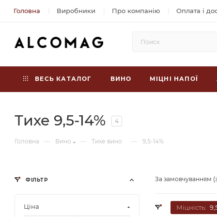
Головна
Виробники
Про компанію
Оплата і до
ВЕСЬ КАТАЛОГ
ВИНО
МІЦНІ НАПОЇ
Тихе 9,5-14%
4
—
—
—
Головна
Вино
Тихе вино
9,5-14%
За замовчуванням (
ФІЛЬТР
Ціна
Міцність:
9,