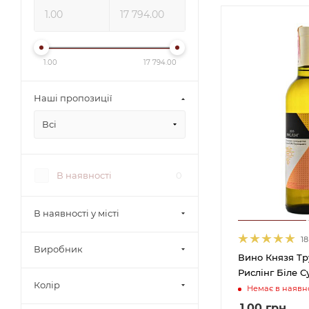
1.00
17 794.00
Наші пропозиції
Всі
В наявності
0
В наявності у місті
18
Виробник
Вино Князя Тр
Рислінг Біле С
Колір
Немає в наявно
1.00
грн