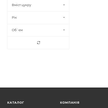
9,5%
10
Вміст цукру
9,5-13%
2
9,5-13,5%
2
Рік
9,5-14%
4
Об`єм
10%
14
10,3%
1
10,5%
37
10,8%
1
10-11%
1
10-12%
5
10-13%
7
10-13,5%
1
10-14%
10
11%
81
КАТАЛОГ
КОМПАНІЯ
11,2%
1