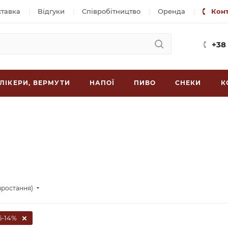
ставка
Відгуки
Співробітництво
Оренда
Кон
+38
ЛІКЕРИ, ВЕРМУТИ
НАПОЇ
ПИВО
СНЕКИ
К
зростання)
5-14%