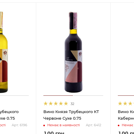
32
убецкого
Вино Князя Трубецкого КТ
Вино К
ухе 0.75
Червоне Сухе 0.75
Каберне
сті
Немає в наявності
Немає 
Арт.: 6196
Арт.: 6412
1.00
грн
1.00
г