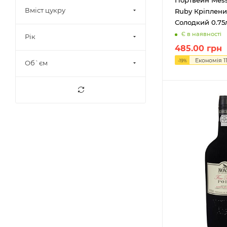
9,5%
10
Вміст цукру
Ruby Кріплен
9,5-13%
2
Солодкий 0.75
9,5-13,5%
2
Є в наявності
Рік
9,5-14%
4
485.00
грн
Економія
1
-
19
%
Об`єм
10%
14
10,3%
1
10,5%
37
10,8%
1
10-11%
1
10-12%
5
10-13%
7
10-13,5%
1
10-14%
10
11%
81
11,2%
1