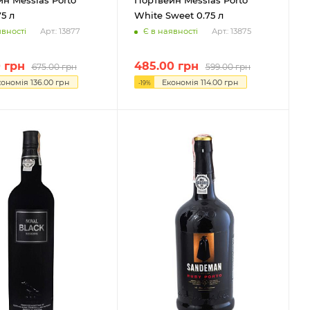
75 л
White Sweet 0.75 л
явності
Є в наявності
Арт.: 13877
Арт.: 13875
0
грн
485.00
грн
675.00
грн
599.00
грн
кономія
136.00
грн
Економія
114.00
грн
-
19
%