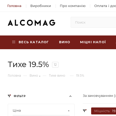
Головна
Виробники
Про компанію
Оплата і до
ВЕСЬ КАТАЛОГ
ВИНО
МІЦНІ НАПОЇ
Тихе 19.5%
12
—
—
—
Головна
Вино
Тихе вино
19.5%
За замовчуванням (
ФІЛЬТР
Ціна
Міцність:
19