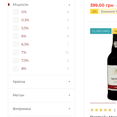
Міцність
399.00
грн
Економія
0%
6
-
20
%
0,5%
5
5,5%
3
CLUB CARD
А
6%
6
6,5%
1
7%
10
7,5%
2
8%
5
8,5%
8
Країна
9%
1
9-12%
2
Регіон
9-13%
1
Витримка
9-14%
1
2
Портвейн Mess