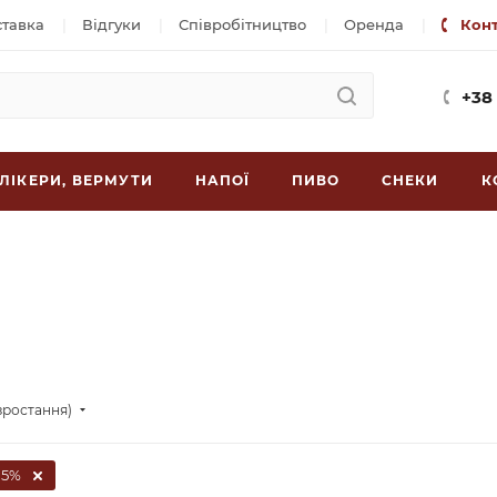
ставка
Відгуки
Співробітництво
Оренда
Кон
+38
ЛІКЕРИ, ВЕРМУТИ
НАПОЇ
ПИВО
СНЕКИ
К
зростання)
.5%