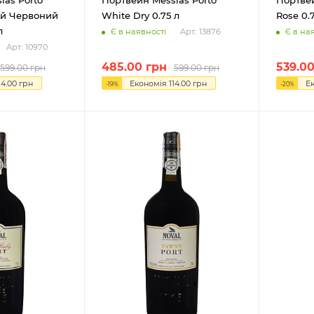
ий Червоний
White Dry 0.75 л
Rose 0.
л
Є в наявності
Є в на
Арт.: 13876
Арт.: 10970
485.00
грн
539.0
599.00
грн
599.00
грн
14.00
грн
Економія
114.00
грн
Е
-
19
%
-
20
%