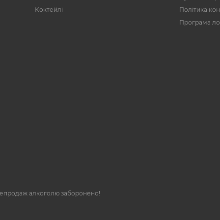
Коктейлі
Політика кон
Програма ло
репродаж алкоголю заборонено!