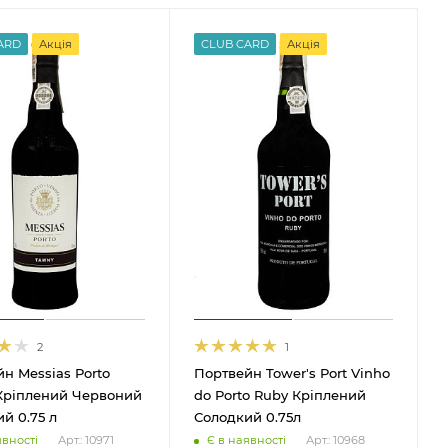
ARD
Акція
CLUB CARD
Акція
2
1
н Messias Porto
Портвейн Tower's Port Vinho
Кріплений Червоний
do Porto Ruby Кріплений
й 0.75 л
Солодкий 0.75л
явності
Є в наявності
Арт.: 10971
Арт.: 10968