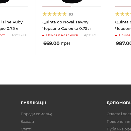
7
93
l Fine Ruby
Quinta do Noval Tawny
Quinta 
ке 0.75 л
Червоне Солодке 0.75 л
Червоне
сті
Немає в наявності
Немає 
Арт.: Б90
Арт.: Б91
669.00
грн
987.0
ПУБЛІКАЦІЇ
ДОПОМОГ
Поради сомельє
Оплата і дос
Заходи
Повернення 
Статті
Публічна оф