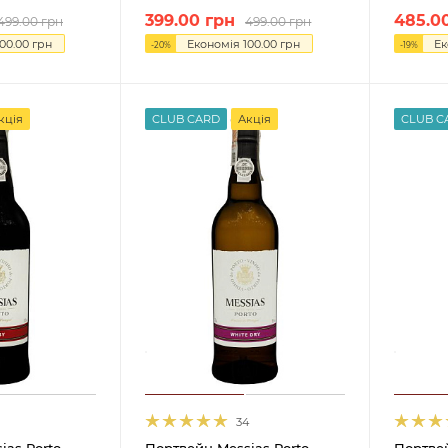
399.00
грн
485.0
499.00
грн
499.00
грн
100.00
грн
Економія
100.00
грн
Ек
-
20
%
-
19
%
кція
CLUB CARD
Акція
CLUB C
34
ias Porto
Портвейн Messias Porto
Портвей