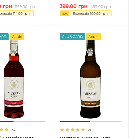
0
грн
399.00
грн
599.00
грн
499.00
грн
ономія
114.00
грн
Економія
100.00
грн
-
20
%
ARD
Акція
CLUB CARD
Акція
34
21
н Messias Porto
Портвейн Messias Porto