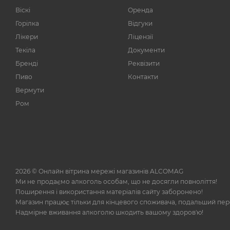
12,7%
4
Віскі
Оренда
12,9%
2
Горілка
Відгуки
12-14%
1
Лікери
Ліцензії
13%
307
Текіла
Документи
Бренді
Реквізити
13,1%
2
Пиво
Контакти
13,2%
4
Вермути
13,3%
1
Ром
13,4%
2
13,5%
186
13,50%
1
13,6%
8
2026 © Онлайн вітрина мережі магазинів ALCOMAG
13,8%
2
Ми не продаємо алкоголь особам, що не досягли повноліття!
Поширення і використання матеріалів сайту заборонено!
13,9%
3
Магазин працює тільки для кінцевого споживача, подальший пе
13-14%
1
Надмірне вживання алкоголю шкодить вашому здоров'ю!
14%
126