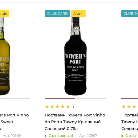
кція
CLUB CARD
Акція
CLUB C
1
's Port Vinho
Портвейн Tower's Port Vinho
Портвей
 Sweet
do Porto Tawny Кріплений
Tawny 
 л
Солодкий 0.75л
Солодки
Є в наявності
Є в на
Арт.: 10969
Арт.: 10967