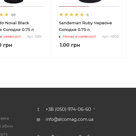
88
9
do Noval Black
Sandeman Ruby Червоне
 Солодке 0.75 л
Солодке 0.75 л
в наявності
Немає в наявності
Арт.: Б89
Арт.: 4808
0
грн
1.00
грн
А
+38 (050) 974-06-60
тавка
info@alcomag.com.ua
і обмін
ерта