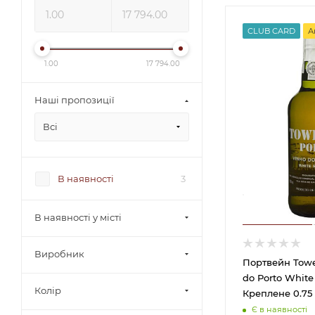
CLUB CARD
А
1.00
17 794.00
Наші пропозиції
Всі
В наявності
3
В наявності у місті
Виробник
Портвейн Tower
do Porto White
Колір
Креплене 0.75
Є в наявності