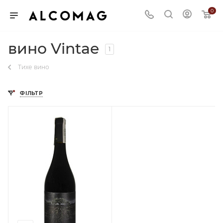
0
вино Vintae
1
Тихе вино
ФІЛЬТР