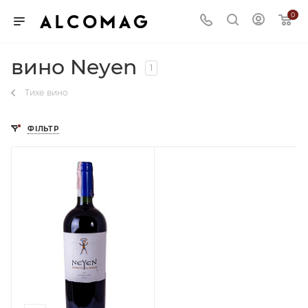
0
вино Neyen
1
Тихе вино
ФІЛЬТР