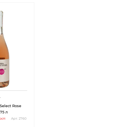
7
Select Rose
75 л
сті
Арт.: 2760