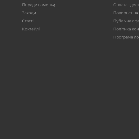
Поради сомельє
Оплата і дос
Заходи
Повернення 
Статті
Публічна оф
Коктейлі
Політика кон
Програма ло