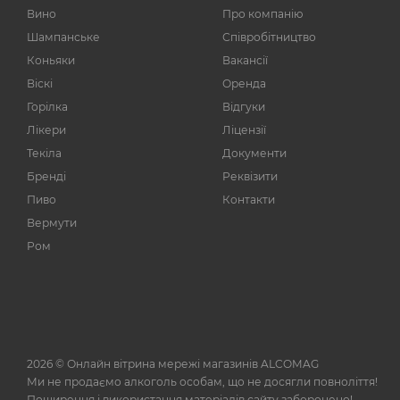
Bodegas Riojanas S.A
24
Вино
Про компанію
Шампанське
Bodegas Salentein
Співробітництво
12
Коньяки
Вакансії
Bodegas Vivanco
5
Віскі
Оренда
Bodegas rey Fernando de
3
Горілка
Відгуки
Castilla S.L.
Лікери
Ліцензії
Bodegas y Vinedos de
16
Текіла
Документи
Aguirre
Бренді
Реквізити
Bouchard Aine et Fils
1
Пиво
Контакти
Brancott Estate
4
Вермути
Broglia
2
Ром
Brotte S.A.
8
CANTINE FRATELLI
3
BELLINI
Campo Viejo
3
2026 © Онлайн вітрина мережі магазинів ALCOMAG
Cantele
2
Ми не продаємо алкоголь особам, що не досягли повноліття!
Cantina Tollo SCA
29
Поширення і використання матеріалів сайту заборонено!