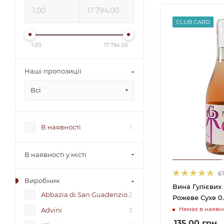
CLUB CARD
1.00
17 794.00
Наші пропозиції
Всі
В наявності
1
В наявності у місті
6
Виробник
Вина Гулієвих 
Abbazia di San Guadenzio
2
Рожеве Сухе 0.
Немає в наявно
Advini
3
135.00
грн