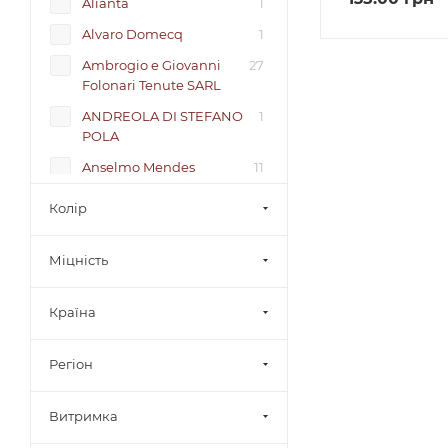
Alianta
1
Alvaro Domecq
1
Ambrogio e Giovanni
27
Folonari Tenute SARL
ANDREOLA DI STEFANO
1
POLA
Anselmo Mendes
11
Antonutti
4
Колір
Arzuaga
6
Міцність
Aziende Agricole Planeta
2
Adega Coopperativa Da
8
Vermelha CRL
Країна
Alamos
1
Регіон
Alimenta
7
Askaneli
11
Витримка
Azevinho
2