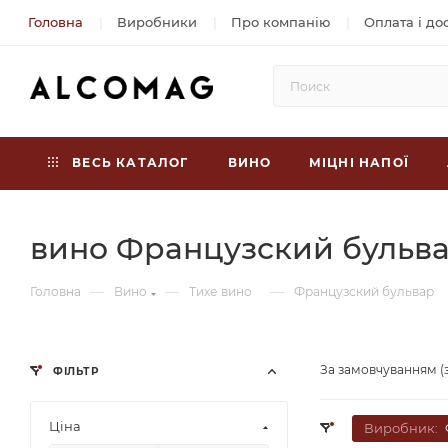
Головна
Виробники
Про компанію
Оплата і до
ВЕСЬ КАТАЛОГ
ВИНО
МІЦНІ НАПОЇ
вино Французский бульв
—
—
—
Головна
Вино
Тихе вино
Французский бульвар
За замовчуванням (
ФІЛЬТР
Ціна
Виробник: