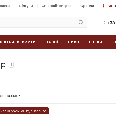
ставка
Відгуки
Співробітництво
Оренда
Кон
+38
ЛІКЕРИ, ВЕРМУТИ
НАПОЇ
ПИВО
СНЕКИ
К
ар
1
зростання)
Французський бульвар