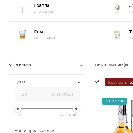
Граппа
Д
6 ТОВАРОВ
1
Ром
Т
146 ТОВАРОВ
7
По умолчанию (воз
ФИЛЬТР
Цена
Крепость:
5
CLUB CARD
1.00
133 820.00
Наши предложения