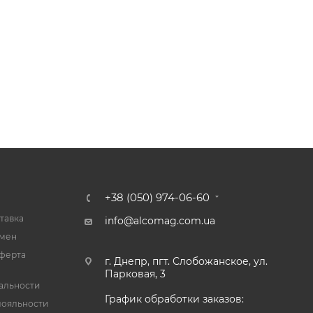
+38 (050) 974-06-60
тавка
info@alcomag.com.ua
бмен
ферта
г. Днепр, пгт. Слобожанское, ул.
Парковая, 3
альности
График обработки заказов:
лояльности