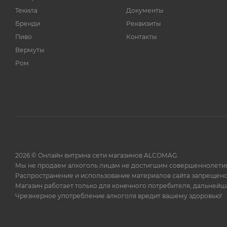
46%
55
Текила
Документы
46,3%
1
Бренди
Реквизиты
Пиво
46,6%
Контакты
1
Вермуты
47%
15
Ром
47,3%
1
47,4%
1
47,9%
3
48%
9
48,8%
1
49,9%
1
2026 © Онлайн витрина сети магазинов ALCOMAG.
50%
24
Мы не продаем алкоголь лицам не достигшим совершеннолетия
Распространение и использование материалов сайта запрещено
50,5%
2
Магазин работает только для конечного потребителя, дальней
50,6%
1
Чрезмерное употребление алкоголя вредит вашему здоровью!
51,5%
2
51,6%
1