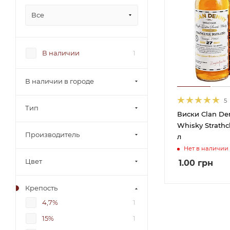
Все
В наличии
1
В наличии в городе
5
Тип
Виски Clan De
Whisky Strathcl
Производитель
л
Нет в наличии
Цвет
1.00
грн
Крепость
4,7%
1
15%
1