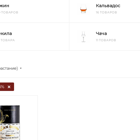
жин
Кальвадос
10 ТОВАРОВ
16 ТОВАРОВ
екила
Чача
3 ТОВАРА
11 ТОВАРОВ
растание)
5%