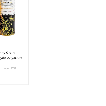
nny Grain
yde 27 y.o. 0.7
Арт.: 5537