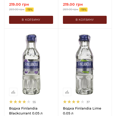
219.00
грн
219.00
грн
269.00
грн
269.00
грн
-
19
%
-
19
%
В КОРЗИНУ
В КОРЗИНУ
55
37
Водка Finlandia
Водка Finlandia Lime
Blackcurrant 0.05 л
0.05 л