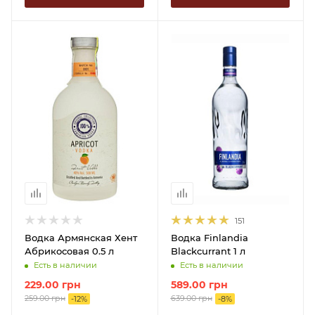
151
Водка Армянская Хент
Водка Finlandia
Абрикосовая 0.5 л
Blackcurrant 1 л
Есть в наличии
Есть в наличии
229.00
грн
589.00
грн
259.00
грн
639.00
грн
-
12
%
-
8
%