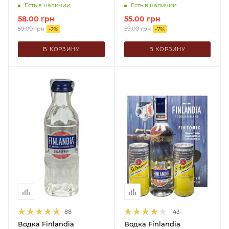
Есть в наличии
Есть в наличии
58.00
грн
55.00
грн
59.00
грн
59.00
грн
-
2
%
-
7
%
В КОРЗИНУ
В КОРЗИНУ
88
143
Водка Finlandia
Водка Finlandia