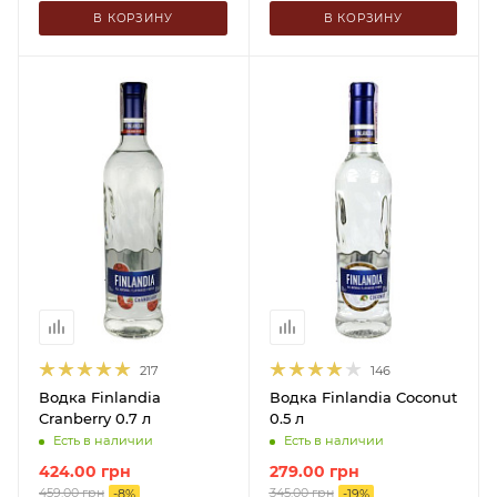
В КОРЗИНУ
В КОРЗИНУ
217
146
Водка Finlandia
Водка Finlandia Coconut
Cranberry 0.7 л
0.5 л
Есть в наличии
Есть в наличии
424.00
грн
279.00
грн
459.00
грн
345.00
грн
-
8
%
-
19
%