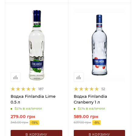
187
52
Водка Finlandia Lime
Водка Finlandia
0.5 л
Cranberry 1 л
Есть в наличии
Есть в наличии
279.00
грн
589.00
грн
345.00
грн
637.00
грн
-
19
%
-
8
%
В КОРЗИНУ
В КОРЗИНУ