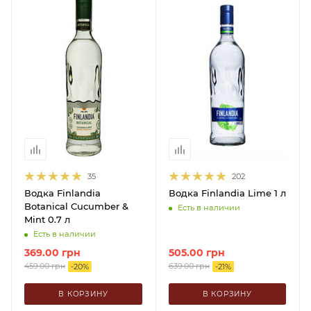
35
202
Водка Finlandia
Водка Finlandia Lime 1 л
Botanical Cucumber &
Есть в наличии
Mint 0.7 л
Есть в наличии
369.00
грн
505.00
грн
459.00
грн
639.00
грн
-
20
%
-
21
%
В КОРЗИНУ
В КОРЗИНУ