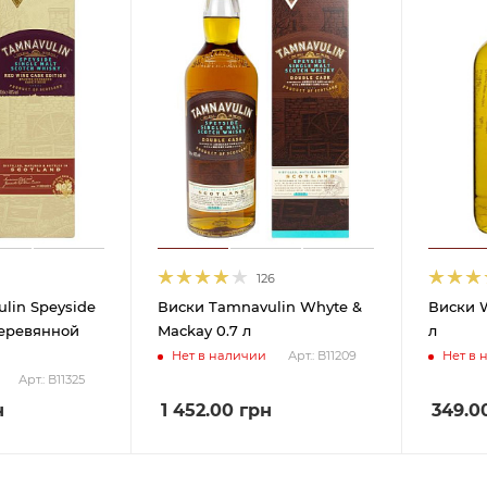
126
lin Speyside
Виски Tamnavulin Whyte &
Виски W
деревянной
Mackay 0.7 л
л
Нет в наличии
Нет в 
Арт.: В11209
Арт.: В11325
н
1 452.00
грн
349.0