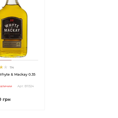
114
hyte & Mackay 0.35
наличии
Арт.: В11324
0
грн