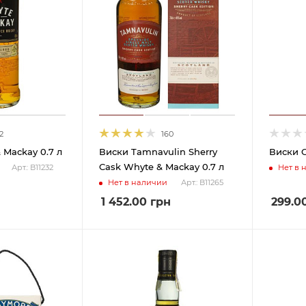
2
160
 Mackay 0.7 л
Виски Tamnavulin Sherry
Виски C
Cask Whyte & Mackay 0.7 л
Нет в 
Арт.: В11232
Нет в наличии
Арт.: В11265
1 452.00
грн
299.0