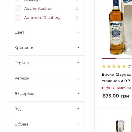
Auchentoshan
2
Aultmore Distillery
2
327 Spirits
1
Цвет
Adjari
3
Alexandrion Group
9
Крепость
Altia Group
3
Страна
Alviso Alcohol Group
4
21
Anaseuli Kombinat
3
Виски Claymor
Регион
стаканами 0.7 
Askaneli Brothers
14
Нет в наличии
BARDINET S.A
22
Выдержка
675.00
грн
BBC Vins & Spiritueux
7
Год
BJM
2
Bacardi
26
Объем
Bacardi Martini
1