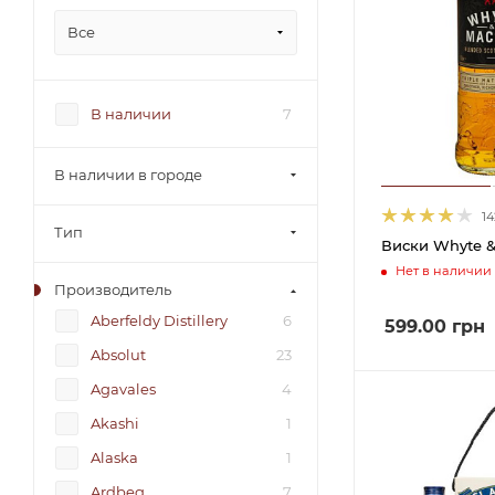
Все
В наличии
7
В наличии в городе
14
Тип
Виски Whyte &
Нет в наличии
Производитель
Aberfeldy Distillery
6
599.00
грн
Absolut
23
Agavales
4
Akashi
1
Alaska
1
Ardbeg
7