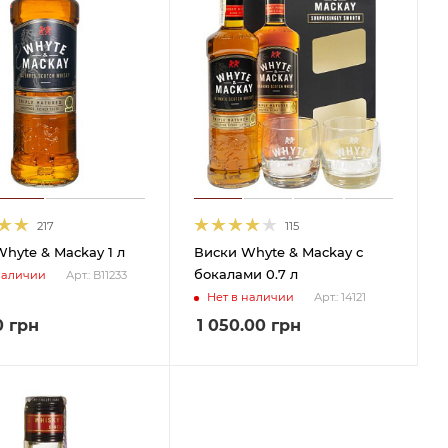
217
115
hyte & Mackay 1 л
Виски Whyte & Mackay с
бокалами 0.7 л
наличии
Арт.: В11233
Нет в наличии
Арт.: 14121
0
грн
1 050.00
грн