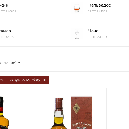
жин
Кальвадос
10 ТОВАРОВ
16 ТОВАРОВ
екила
Чача
3 ТОВАРА
11 ТОВАРОВ
растание)
ель:
Whyte & Mackay