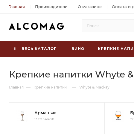
Главная
Производители
О магазине
Оплата и 
ВЕСЬ КАТАЛОГ
ВИНО
КРЕПКИЕ НАПИ
Крепкие напитки Whyte &
—
—
Главная
Крепкие напитки
Whyte & Mackay
Арманьяк
Б
13 ТОВАРОВ
2