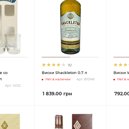
92
e со
Виски Shackleton 0.7 л
Виски W
л
Нет в наличии
Нет в 
Арт.: В11349
Арт.: 14122
1 839.00
грн
792.0