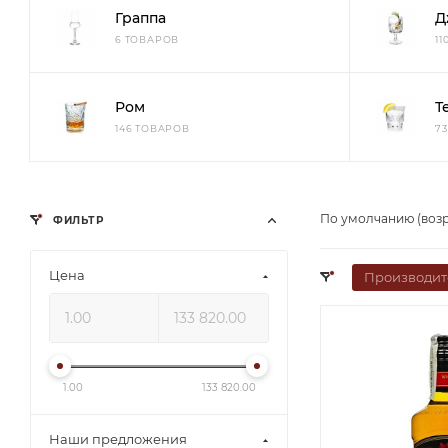
Граппа
Д
6 ТОВАРОВ
1
Ром
Т
146 ТОВАРОВ
7
По умолчанию (воз
ФИЛЬТР
Цена
Производит
1.00
133 820.00
Наши предложения