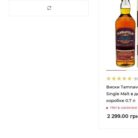
Ballantine's
21
Balvenie
4
Banks
1
Bardar Distillery
3
Baron Otard
6
Beefeater
10
Bell's
2
Belvedere
1
91
BenRiach Distillery
3
Виски Tamnavu
Company
Single Malt в 
Black Forest Distillers
1
коробке 0.7 л
Black Ram
7
Нет в наличии
Blacksmith Ventures
2
2 299.00
гр
Bodegas Williams and
6
Humbert S.A.