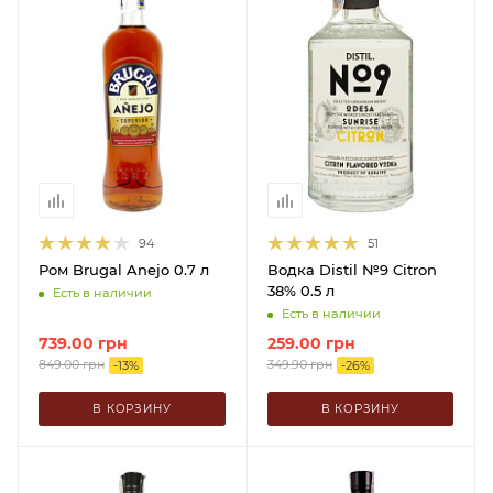
94
51
Ром Brugal Anejo 0.7 л
Водка Distil №9 Citron
38% 0.5 л
Есть в наличии
Есть в наличии
739.00
грн
259.00
грн
849.00
грн
349.90
грн
-
13
%
-
26
%
В КОРЗИНУ
В КОРЗИНУ