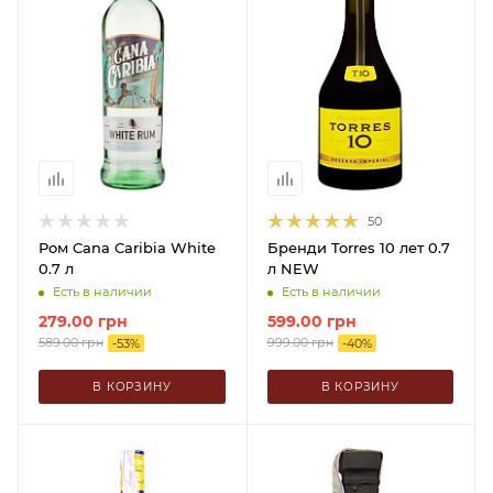
50
Ром Cana Caribia White
Бренди Torres 10 лет 0.7
0.7 л
л NEW
Есть в наличии
Есть в наличии
279.00
грн
599.00
грн
589.00
грн
999.00
грн
-
53
%
-
40
%
В КОРЗИНУ
В КОРЗИНУ