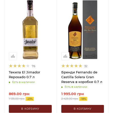
76
32
Текила El Jimador
Бренди Fernando de
Reposado 0.7 л
Castilla Solera Gran
Reserva в коробке 0.7 л
Есть в наличии
Есть в наличии
869.00
грн
1 995.00
грн
1 135.00
грн
2 425.00
грн
-
23
%
-
18
%
В КОРЗИНУ
В КОРЗИНУ