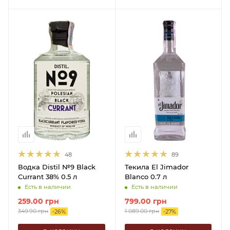
48
89
Водка Distil №9 Black
Текила El Jimador
Currant 38% 0.5 л
Blanco 0.7 л
Есть в наличии
Есть в наличии
259.00
грн
799.00
грн
349.90
грн
1 089.00
грн
-
26
%
-
27
%