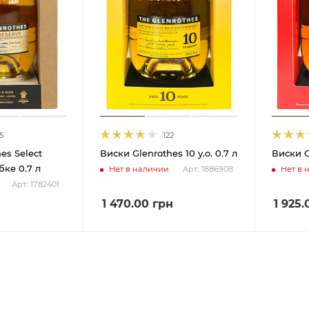
5
122
es Select
Виски Glenrothes 10 y.o. 0.7 л
Виски G
бке 0.7 л
Нет в наличии
Нет в 
Арт.: 1886908
Арт.: 1782401
н
1 470.00
грн
1 925.