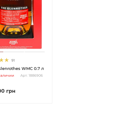
91
lenrothes WMC 0.7 л
наличии
Арт.: 1886906
00
грн