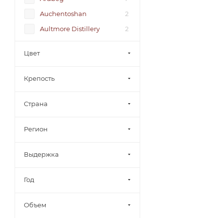
Auchentoshan
2
Aultmore Distillery
2
327 Spirits
1
Цвет
Adjari
3
Alexandrion Group
9
Крепость
Altia Group
3
Страна
Alviso Alcohol Group
4
Anaseuli Kombinat
3
Регион
Askaneli Brothers
14
BARDINET S.A
22
Выдержка
BBC Vins & Spiritueux
7
Год
BJM
2
Bacardi
26
Объем
Bacardi Martini
1