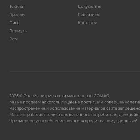
Bodegas rey Fernando de
2
Текила
Документы
Castilla S.L.
Бренди
Реквизиты
Bolero & Company LTD
5
Пиво
Контакты
Bombay Sapphire
7
Вермуты
Boomsma
11
Ром
Borco
2
Bowmore
1
Brugal & Co
3
Bulleit
1
Bunnahabhain
1
2026 © Онлайн витрина сети магазинов ALCOMAG.
CEDC International Sp. z
5
Мы не продаем алкоголь лицам не достигшим совершеннолетия
o.o oddzial Polmos
Распространение и использование материалов сайта запрещено
Bialystok
Магазин работает только для конечного потребителя, дальней
COGNAC FERRAND
14
Чрезмерное употребление алкоголя вредит вашему здоровью!
Camino Real
2
Campari Group
8