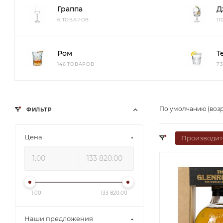
Граппа
Д
6 ТОВАРОВ
1
Ром
Т
146 ТОВАРОВ
7
По умолчанию (воз
ФИЛЬТР
Цена
Производит
1.00
133 820.00
Наши предложения