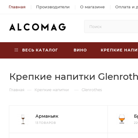
Главная
Производители
О магазине
Оплата и 
ВЕСЬ КАТАЛОГ
ВИНО
КРЕПКИЕ НАПИ
Крепкие напитки Glenrot
—
—
Главная
Крепкие напитки
Glenrothes
Арманьяк
Б
13 ТОВАРОВ
2