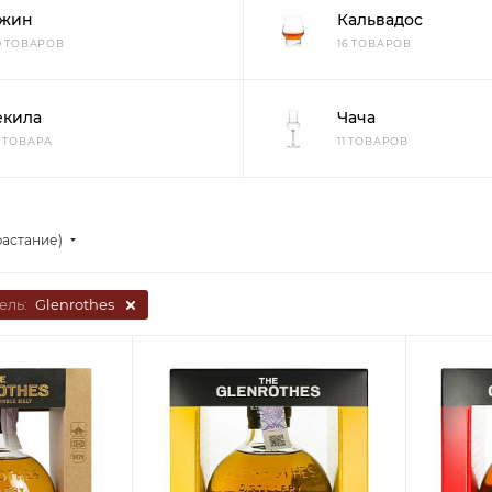
жин
Кальвадос
10 ТОВАРОВ
16 ТОВАРОВ
екила
Чача
3 ТОВАРА
11 ТОВАРОВ
растание)
ель:
Glenrothes