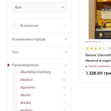
Все
В наличии
1
В наличии в городе
17
Тип
Виски Glenroth
Reserve в коро
Производитель
Нет в наличии
Aberfeldy Distillery
6
1 228.00
гр
Absolut
23
Agavales
4
Akashi
1
Alaska
1
Ardbeg
7