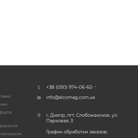
+38 (050) 974-06-60
тавка
info@alcomag.com.ua
бмен
ферта
г. Днепр, пгт. Слобожанское, ул.
Парковая, 3
альности
График обработки заказов:
лояльности