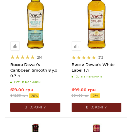
214
312
Виски Dewar's
Виски Dewar's White
Caribbean Smooth 8 y.o
Label 1 л
0.7 л
Есть в наличии
Есть в наличии
619.00
грн
699.00
грн
842.00
грн
904.00
грн
-
26
%
-
23
%
В КОРЗИНУ
В КОРЗИНУ