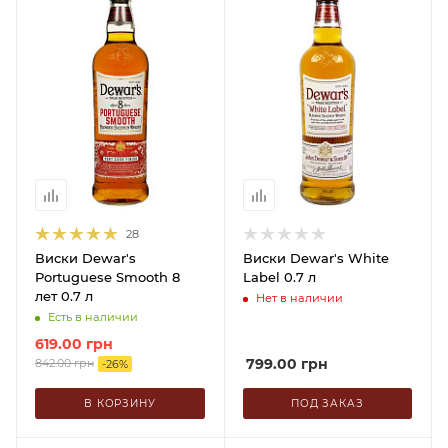
28
Виски Dewar's
Виски Dewar's White
Portuguese Smooth 8
Label 0.7 л
лет 0.7 л
Нет в наличии
Есть в наличии
619.00
грн
799.00
грн
842.00
грн
-
26
%
В КОРЗИНУ
ПОД ЗАКАЗ