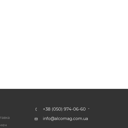
+38 (050) 974-06-60
тавка
info@alcomag.com.ua
бмен