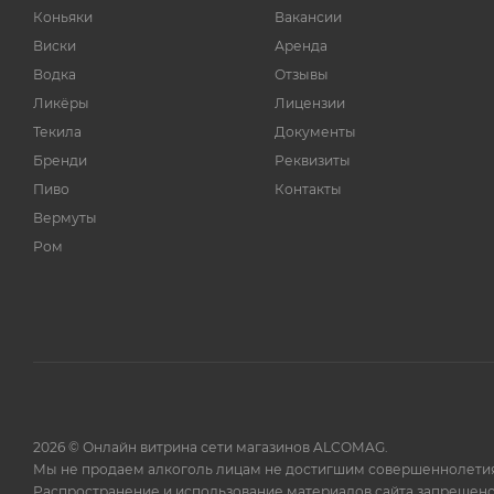
51,6%
1
Коньяки
Вакансии
51,8%
1
Виски
Аренда
Водка
Отзывы
52%
1
Ликёры
Лицензии
52,5%
1
Текила
Документы
52,8%
1
Бренди
Реквизиты
52,9%
1
Пиво
Контакты
54,2%
2
Вермуты
Ром
55%
1
55,1%
1
56,1%
1
57,1%
1
58,4%
1
59,1%
1
2026 © Онлайн витрина сети магазинов ALCOMAG.
60,4%
1
Мы не продаем алкоголь лицам не достигшим совершеннолетия
Распространение и использование материалов сайта запрещено