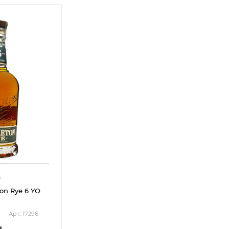
8
on Rye 6 YO
Арт.: 17296
н