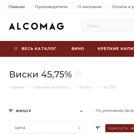
Главная
Производители
О магазине
Оплата и 
ВЕСЬ КАТАЛОГ
ВИНО
КРЕПКИЕ НАПИ
Виски 45,75%
1
—
—
—
Главная
Крепкие напитки
Виски
45,75%
По умолчанию (воз
ФИЛЬТР
Цена
Крепость:
4