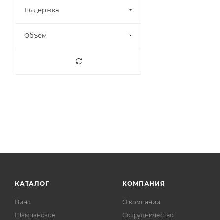
Выдержка
45,8%
2
46%
45
Объем
46,3%
1
46,6%
1
47%
3
47,4%
1
47,9%
3
48%
9
48,8%
1
49,9%
1
50%
15
50,5%
2
КАТАЛОГ
КОМПАНИЯ
50,6%
1
Вино
О компании
51,5%
2
Шампанское
Сотрудничество