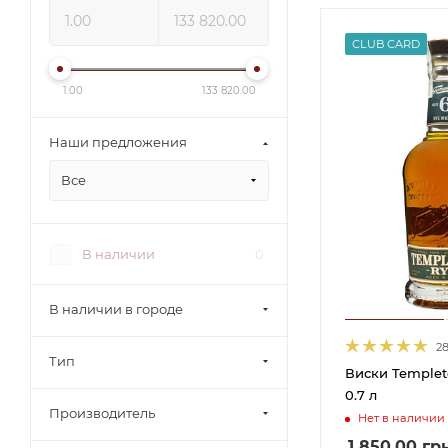
CLUB CARD
1.00
133 820.00
Наши предложения
Все
В наличии
0
В наличии в городе
2
Тип
Виски Templet
0.7 л
Производитель
Нет в наличии
1 850.00
гр