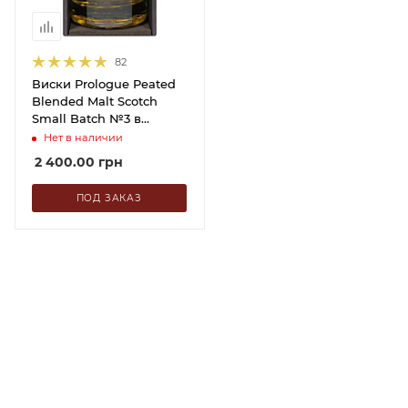
82
Виски Prologue Peated
Blended Malt Scotch
Small Batch №3 в
коробке 0.7 л
Нет в наличии
2 400.00
грн
ПОД ЗАКАЗ