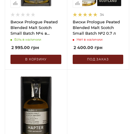
34
Виски Prologue Peated
Виски Prologue Peated
Blended Malt Scotch
Blended Malt Scotch
Small Batch №4 в
Small Batch №2 0.7 л
коробке 0.7 л
Есть в наличии
Нет в наличии
2 995.00
грн
2 400.00
грн
В КОРЗИНУ
ПОД ЗАКАЗ