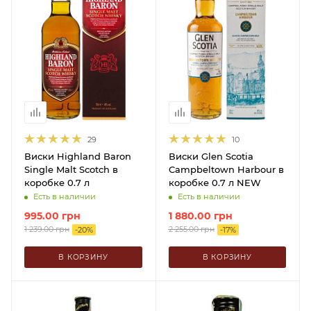
29
10
Виски Highland Baron
Виски Glen Scotia
Single Malt Scotch в
Campbeltown Harbour в
коробке 0.7 л
коробке 0.7 л NEW
Есть в наличии
Есть в наличии
995.00
грн
1 880.00
грн
1 239.00
грн
2 255.00
грн
-
20
%
-
17
%
В КОРЗИНУ
В КОРЗИНУ