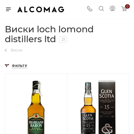
0
Виски loch lomond
distillers ltd
21
Виски
ФИЛЬТР