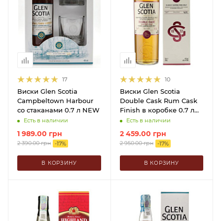
17
10
Виски Glen Scotia
Виски Glen Scotia
Campbeltown Harbour
Double Cask Rum Cask
со стаканами 0.7 л NEW
Finish в коробке 0.7 л
NEW
Есть в наличии
Есть в наличии
1 989.00
грн
2 459.00
грн
2 390.00
грн
2 950.00
грн
-
17
%
-
17
%
В КОРЗИНУ
В КОРЗИНУ