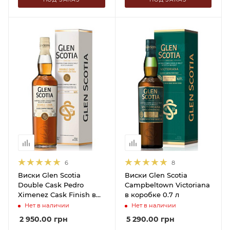
6
8
Виски Glen Scotia
Виски Glen Scotia
Double Cask Pedro
Campbeltown Victoriana
Ximenez Cask Finish в
в коробке 0.7 л
коробке 0.7 л
Нет в наличии
Нет в наличии
2 950.00
грн
5 290.00
грн