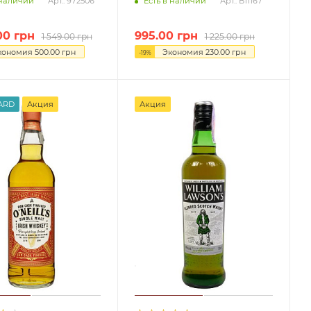
 наличии
Есть в наличии
Арт.: 972506
Арт.: В11167
00
грн
995.00
грн
1 549.00
грн
1 225.00
грн
кономия
500.00
грн
Экономия
230.00
грн
-
19
%
ARD
Акция
Акция