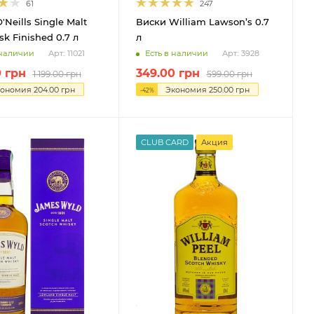
61
247
'Neills Single Malt
Виски William Lawson’s 0.7
k Finished 0.7 л
л
 наличии
Есть в наличии
Арт.: 11021
Арт.: 3928
0
грн
349.00
грн
1 199.00
грн
599.00
грн
кономия
204.00
грн
Экономия
250.00
грн
-
42
%
CLUB CARD
Акция