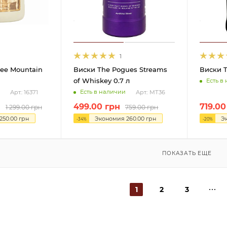
1
tee Mountain
Виски The Pogues Streams
Виски T
of Whiskey 0.7 л
Есть в
Есть в наличии
Арт.: 16371
Арт.: МТ36
н
499.00
грн
719.00
1 299.00
грн
759.00
грн
250.00
грн
Экономия
260.00
грн
Э
-
34
%
-
20
%
ПОКАЗАТЬ ЕЩЕ
1
2
3