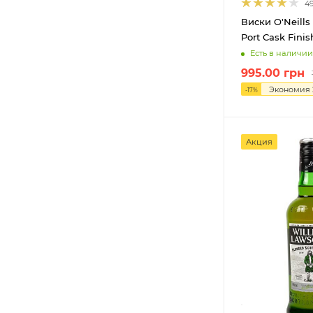
4
51,6%
1
Виски O'Neills 
51,8%
1
Port Cask Finis
52%
1
Есть в наличии
52,5%
1
995.00
грн
Экономия
52,8%
1
-
17
%
52,9%
1
54,2%
3
Акция
55%
1
55,1%
1
56,1%
1
57,1%
1
58,4%
1
59,1%
1
60,4%
1