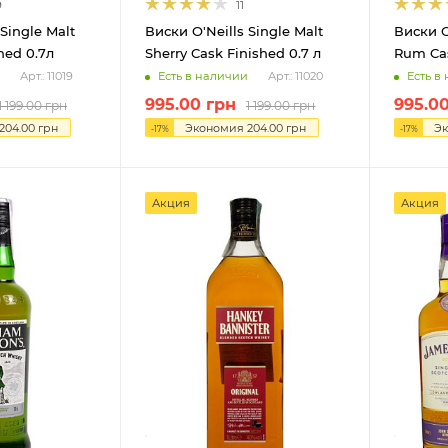
9
11
Single Malt
Виски O'Neills Single Malt
Виски O
hed 0.7л
Sherry Cask Finished 0.7 л
Rum Cas
Есть в наличии
Есть в
Арт.: 11019
Арт.: 11020
995.00
грн
995.0
1 199.00
грн
1 199.00
грн
204.00
грн
Экономия
204.00
грн
Э
-
17
%
-
17
%
Акция
Акция