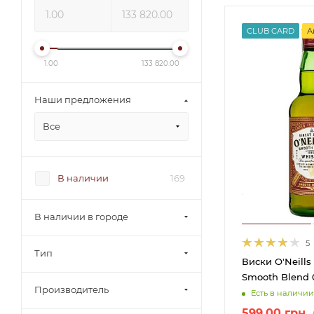
CLUB CARD
А
1.00
133 820.00
Наши предложения
Все
В наличии
169
В наличии в городе
5
Тип
Виски O'Neills
Smooth Blend 0
Производитель
Есть в наличии
599.00
грн