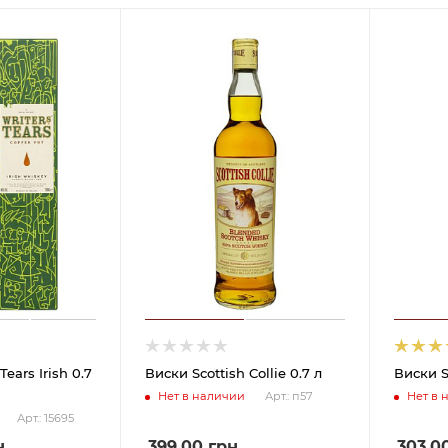
Tears Irish 0.7
Виски Scottish Collie 0.7 л
Виски Sc
Нет в наличии
Нет в 
Арт.: п57
Арт.: 15695
н
399.00
грн
303.0