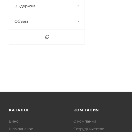
Выдержка
Темно-золотой
1
Темно-янтарный
23
Объем
Янтарно-желтый
2
Янтарный
177
Ярко-золотой
3
КАТАЛОГ
КОМПАНИЯ
Вино
О компании
Шампанское
Сотрудничество