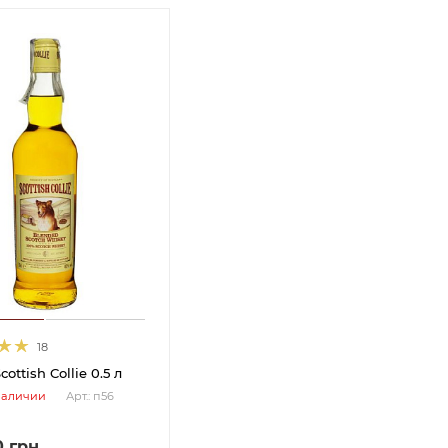
18
ottish Collie 0.5 л
наличии
Арт.: п56
0
грн