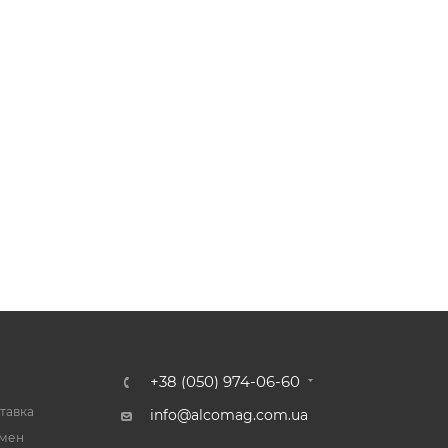
+38 (050) 974-06-60
тавка
info@alcomag.com.ua
бмен