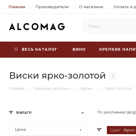
Главная
Производители
О магазине
Оплата и 
ВЕСЬ КАТАЛОГ
ВИНО
КРЕПКИЕ НАПИ
Виски ярко-золотой
3
—
—
—
Главная
Крепкие напитки
Виски
Ярко-золотой
По умолчанию (воз
ФИЛЬТР
Цена
Цвет:
Ярко-