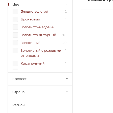
Цвет
Бледно-золотой
2
Бронзовый
1
Золотисто-медовый
1
Золотисто-янтарный
201
Золотистый
49
Золотистый с розовыми
1
оттенками
Карамельный
1
Коричневый
1
Крепость
Насыщенный золотой
3
Насыщенный янтарный
1
Страна
Светло-золотистый
6
Светло-янтарный
2
Регион
Светлый
1